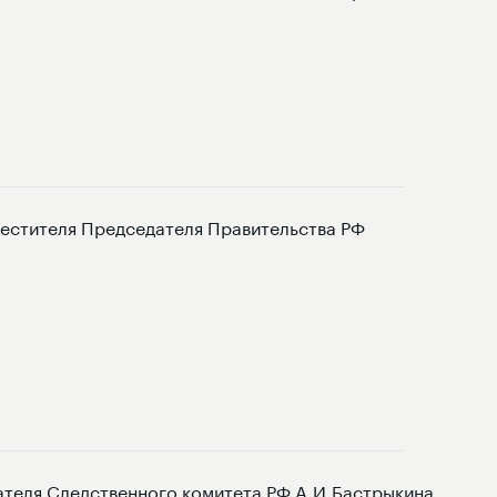
местителя Председателя Правительства РФ
ателя Следственного комитета РФ А.И.Бастрыкина