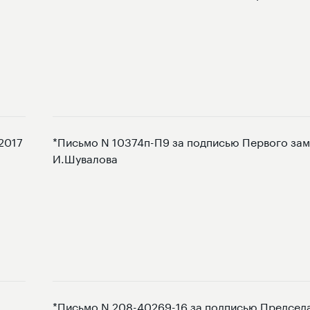
 2017
*Письмо N 10374п-П9 за подписью Первого за
И.Шувалова
*Письмо N 208-40269-16 за подписью Председ