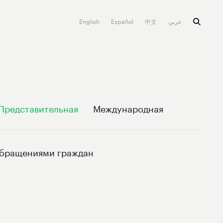
English
Español
中文
عربي
Представительная
Международная
обращениями граждан