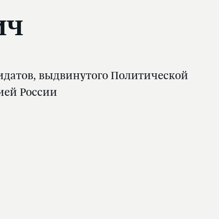
ич
дидатов, выдвинутого Политической
ией России