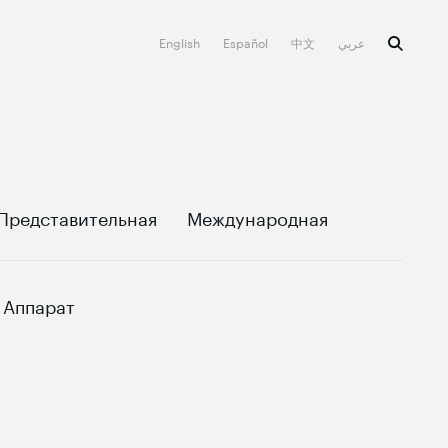
English
Español
中文
عربي
Представительная
Международная
Аппарат