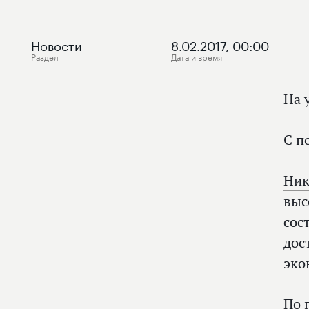
Новости
8.02.2017, 00:00
Раздел
Дата и время
На 
С п
Ник
выс
сос
дос
эко
По 