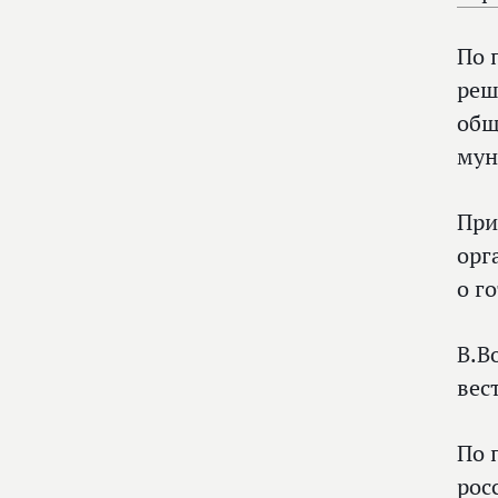
По 
реш
общ
мун
При
орг
о г
В.В
вес
По 
рос