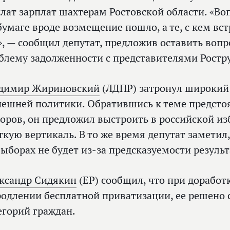
лат зарплат шахтерам Ростовской области. «Воп
бумаге вроде возмещение пошло, а те, с кем вст
», — сообщил депутат, предложив оставить вопр
блему задолженности с представителями Ростр
димир Жириновский
(ЛДПР) затронул широкий 
нешней политики. Обратившись к теме предсто
оров, он предложил выстроить в российской из
ткую вертикаль. В то же время депутат заметил
выборах не будет из‑за предсказуемости результ
ксандр Сидякин
(ЕР) сообщил, что при доработ
родлении бесплатной приватизации, ее решено с
егорий граждан.