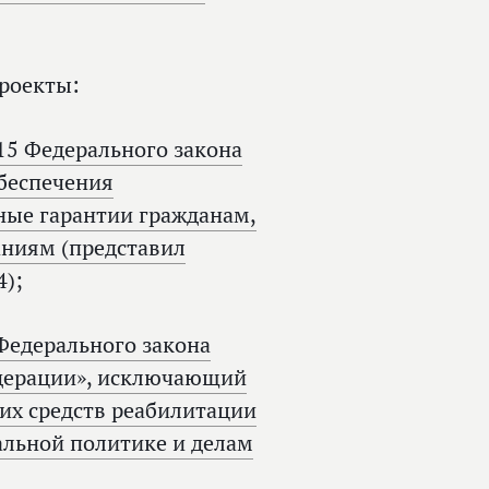
роекты:
 15 Федерального закона
беспечения
ые гарантии гражданам,
аниям (представил
4);
Федерального закона
едерации», исключающий
их средств реабилитации
альной политике и делам