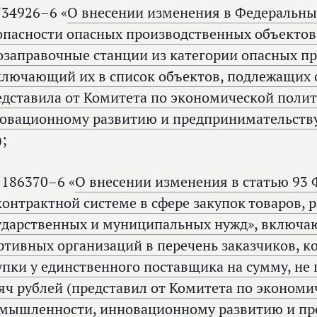
34926–6 «
О внесении изменения в Федеральн
опасности опасных производственных объекто
озаправочные станции из категории опасных п
ключающий их в список объектов, подлежащих
едставила от Комитета по экономической поли
овационному развитию и предпринимательств
);
186370–6 «
О внесении изменения в статью 93 
контрактной системе в сфере закупок товаров, р
ударственных и муниципальных нужд», включа
ртивных организаций в перечень заказчиков, к
упки у единственного поставщика на сумму, н
яч рублей (представил от Комитета по экономи
мышленности, инновационному развитию и п