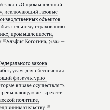
ый закон «О промышленной
в», исключающий газовые
роизводственных объектов
 обязательному страхованию
тике, промышленности,
у
Альфия Когогина
, («за» —
Федерального закона
абот, услуг для обеспечения
ющий физкультурно-
оторые вправе осуществлять
е превышающую четырехсот
ческой политике,
редпринимательству