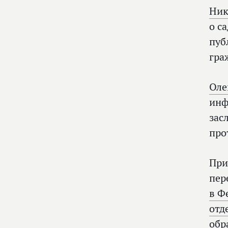
Ник
о с
пуб
гра
Оле
инф
зас
про
При
пер
в Ф
отд
обр