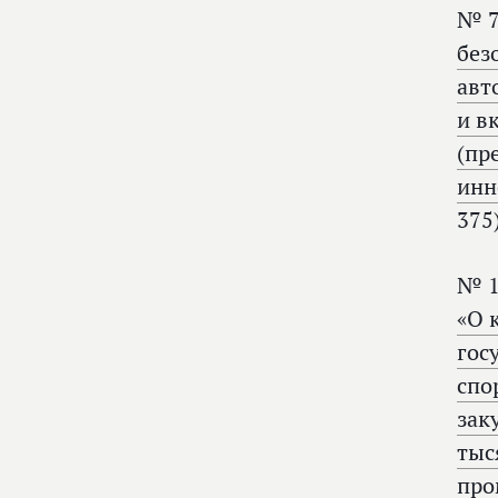
№ 7
без
авт
и в
(пр
инн
375
№ 1
«О 
гос
спо
зак
тыс
про