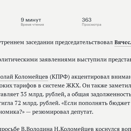
9
минут
363
Время чтения
Просмотра
утреннем заседании председательствовал
Вячес
олитическими заявлениями выступили предста
олай Коломейцев
(КПРФ) акцентировал вниман
оких тарифов в системе ЖКХ. Он также заметил,
тавляет 35 млрд. рублей, а общая задолженнос
тигла 72 млрд. рублей. «Если пополнять бюджет 
номика?» — резюмировал депутат.
просьбе В.Володина Н.Коломейцев коснулся во