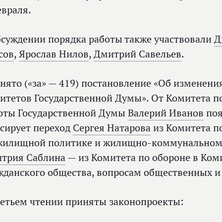
евраля.
бсуждении порядка работы также участвовали
Д
сов
,
Ярослав Нилов
,
Дмитрий Савельев
.
нято («за» — 419) постановление «Об изменения
итетов Государственной Думы». От Комитета п
оты Государственной Думы
Валерий Иванов
поя
сирует переход
Сергея Натарова
из Комитета по
жилищной политике и жилищно-коммунальному 
трия Саблина
— из Комитета по обороне в Ком
жданского общества, вопросам общественных и
ретьем чтении приняты законопроекты: