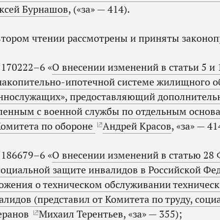
ксей Бурнашов
, («за» — 414).
втором чтении рассмотрены и приняты законоп
170222–6 «
О внесении изменений в статьи 5 и
накопительно-ипотечной системе жилищного о
ннослужащих», предоставляющий дополнительн
ленным с военной службы по отдельным основ
Комитета по обороне
Андрей Красов
, «за» — 41
186679–6 «
О внесении изменений в статью 28 
социальной защите инвалидов в Российской Ф
ожения о техническом обслуживании техническ
алидов (представил от Комитета по труду, соци
еранов
Михаил Терентьев
, «за» — 355);