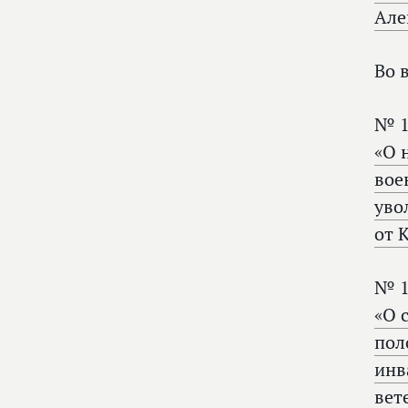
Але
Во 
№ 1
«О 
вое
уво
от 
№ 1
«О 
пол
инв
вет