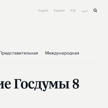
English
Español
中文
عربي
Представительная
Международная
ие Госдумы 8