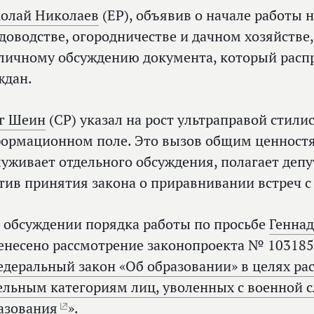
олай Николаев
(ЕР), объявив о начале работы
адоводстве, огородничестве и дачном хозяйстве
личному обсуждению документа, который распр
ждан.
г Шеин
(СР) указал на рост ультраправой стили
ормационном поле. Это вызов общим ценностя
луживает отдельного обсуждения, полагает депу
тив принятия закона о приравнивании встреч с
 обсуждении порядка работы по просьбе
Генна
енесено рассмотрение законопроекта № 103185
едеральный закон «Об образовании» в целях р
ельным категориям лиц, уволенных с военной с
азования
».