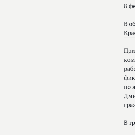
8 ф
В о
Кра
При
ком
раб
фик
по 
Дми
гра
В т