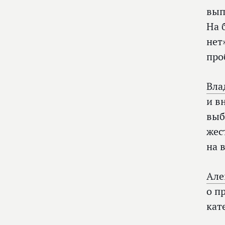
вып
На 
нет
про
Вла
и в
выб
жес
на 
Але
о п
кат