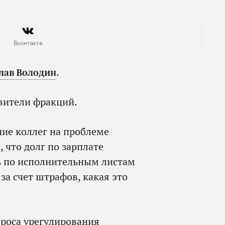
Вконтакте
лав Володин
.
вители фракций.
ие коллег на проблеме
 что долг по зарплате
ть по исполнительным листам
за счет штрафов, какая это
проса урегулирования