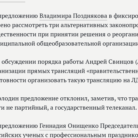
предложению
Владимира Позднякова
в фиксиро
ено рассмотреть три альтернативных законопро
ественности при принятии решения о реорган
иципальной общеобразовательной организаци
 обсуждении порядка работы Андрей Свинцов (
анизации прямых трансляций «правительственно
отовности организовать такую трансляцию на Л
олодин предложение отклонил, заметив, что тр
ти не партийный, а государственный телеканал.
предложению
Геннадия Онищенко
Председатель
сийских ученых с профессиональным празднико