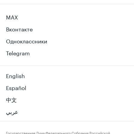
MAX
Вконтакте
Одноклассники
Telegram
English
Español
中文
عربي
Государственная Дума Федерального Собрания Российской