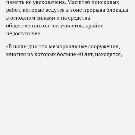
память не увековечена. Масштаб поисковых
работ, которые ведутся в зоне прорыва блокады
в основном силами и на средства
общественников-энтузиастов, крайне
недостаточен.
«В наши дни эти мемориальные сооружения,
многим из которых больше 40 лет, находятся,
мягко говоря, не в лучшем состоянии и требуют
срочной реставрации, – отметил
Сергей
Миронов
. – Еще в советские времена были
утверждены охранные зоны только двух
памятников «Невский пятачок» и «Прорыв»,
и то без определения границ объектов. Эти
зоны не соответствуют современным
требованиям законодательства. А охранная
зона «Синявинские высоты» до сих пор
не зарегистрирована. Многие музеи