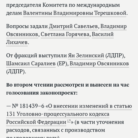
председателя Комитета по международным
делам
Валентины Владимировны Терешковой
.
Вопросы задали
Дмитрий Савельев
,
Владимир
Овсянников
,
Светлана Горячева
,
Василий
Лихачев
.
От фракций выступили
Ян Зелинский
(ЛДПР),
Шамсаил Саралиев
(ЕР),
Владимир Овсянников
(ЛДПР).
Во втором чтении рассмотрен и вынесен на час
голосования законопроект:
— № 181439–6 «
О внесении изменений в статью
131 Уголовно-процессуального кодекса
Российской Федерации
» (в части уточнения
расходов, связанных с производством
по уголовному делу).