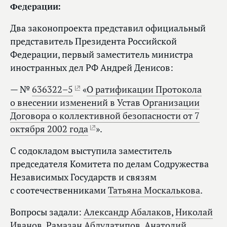
Федерации:
Два законопроекта представил официальный
представитель Президента Российской
Федерации, первый заместитель министра
иностранных дел РФ Андрей Денисов:
— №
636322–5
«
О ратификации Протокола
о внесении изменений в Устав Организации
Договора о коллективной безопасности от 7
октября 2002 года
».
С содокладом выступила заместитель
председателя Комитета по делам Содружества
Независимых Государств и связям
с соотечественниками
Татьяна Москалькова
.
Вопросы задали:
Александр Абалаков
,
Николай
Иванов
,
Рамазан Абдулатипов
,
Анатолий