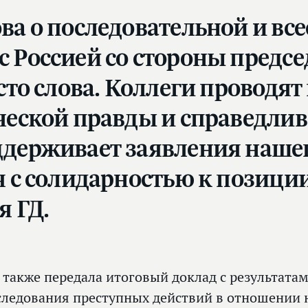
ва о последовательной и вс
 Россией со стороны предс
осто слова. Коллеги проводя
ческой правды и справедли
ддерживает заявления нашег
я с солидарностью к позици
я ГД.
 также передала итоговый доклад с результата
следования преступных действий в отношении