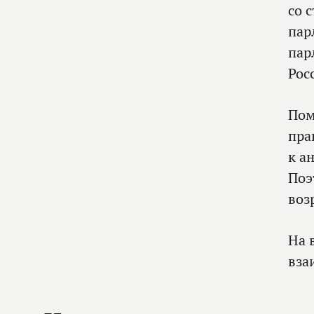
со 
пар
пар
Рос
Пом
пра
к а
Поэ
воз
На 
вза