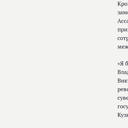
Кро
зам
Асс
при
сот
меж
«Я 
Вла
Вик
рев
сув
гос
Куз