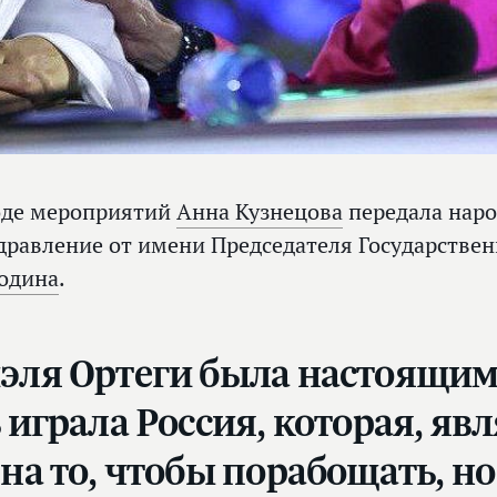
оде мероприятий
Анна Кузнецова
передала наро
дравление от имени Председателя Государств
одина
.
иэля Ортеги была настоящим
 играла Россия, которая, яв
 на то, чтобы порабощать, н