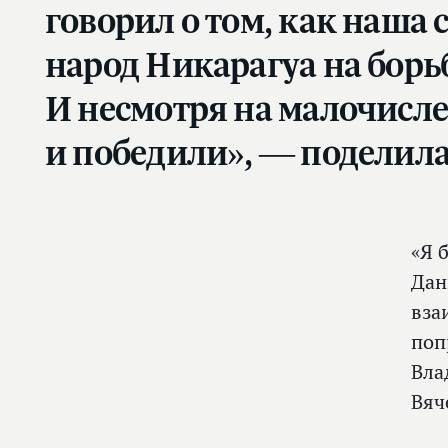
говорил о том, как наша
народ Никарагуа на борь
И несмотря на малочисле
и победили», — поделила
«Я 
Дан
вза
поп
Вла
Вяч