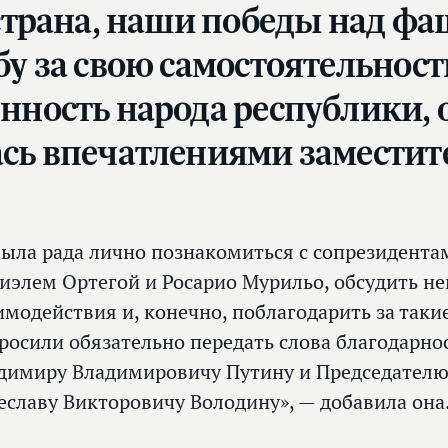
 страна, наши победы над 
бу за свою самостоятельност
нность народа республики, 
сь впечатлениями заместит
была рада лично познакомиться с сопрезидента
иэлем Ортегой и Росарио Мурильо, обсудить н
имодействия и, конечно, поблагодарить за такие
росили обязательно передать слова благодарн
димиру Владимировичу Путину и Председателю
еславу Викторовичу Володину», — добавила она