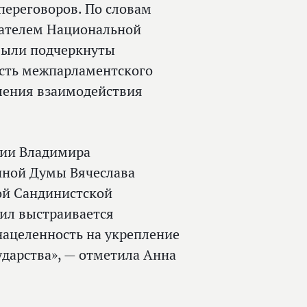
 переговоров. По словам
едателем Национальной
были подчеркнуты
сть межпарламентского
вления взаимодействия
сии Владимира
нной Думы Вячеслава
ой Сандинистской
сил выстраивается
нацеленность на укрепление
ударства», — отметила Анна