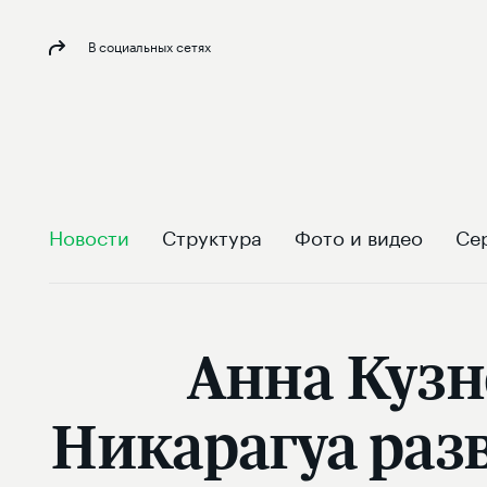
В социальных сетях
Новости
Структура
Фото и видео
Се
Анна Кузн
Никарагуа раз