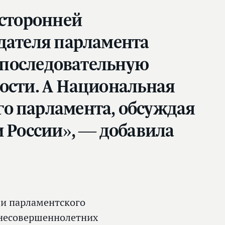
есторонней
едателя парламента
т последовательную
вости. А Национальная
о парламента, обсуждая
и России», — добавила
ми парламентского
 несовершеннолетних