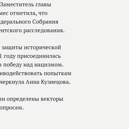
 Заместитель главы
ес отметила, что
едерального Собрания
нтского расследования.
ы защиты исторической
1 году присоединилась
в победу над нацизмом.
тиводействовать попыткам
черкнула Анна Кузнецова.
ыли определены векторы
опросам.