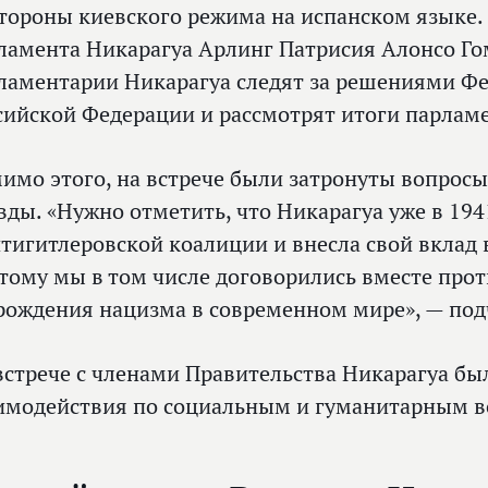
стороны киевского режима на испанском языке.
ламента Никарагуа Арлинг Патрисия Алонсо Гом
ламентарии Никарагуа следят за решениями Ф
сийской Федерации и рассмотрят итоги парламе
имо этого, на встрече были затронуты вопрос
вды. «Нужно отметить, что Никарагуа уже в 194
нтигитлеровской коалиции и внесла свой вклад 
тому мы в том числе договорились вместе про
рождения нацизма в современном мире», — под
встрече с членами Правительства Никарагуа б
имодействия по социальным и гуманитарным в