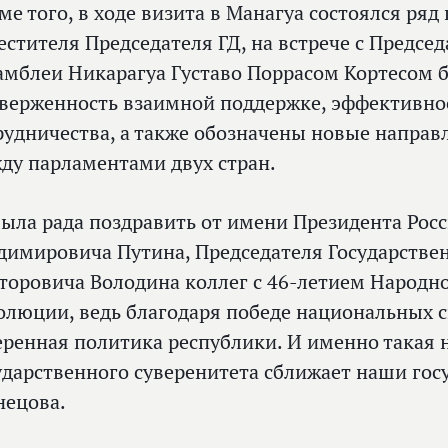
ме того, в ходе визита в Манагуа состоялся ряд
естителя Председателя ГД, на встрече с Предс
амблеи Никарагуа Густаво Поррасом Кортесом 
верженность взаимной поддержке, эффективно
рудничества, а также обозначены новые напра
ду парламентами двух стран.
была рада поздравить от имени Президента Рос
димировича Путина, Председателя Государстве
торовича Володина коллег с 46-летием Народн
олюции, ведь благодаря победе национальных 
еренная политика республики. И именно такая 
ударственного суверенитета сближает наши гос
нецова.