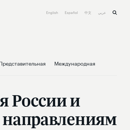
English
Español
中文
عربي
Представительная
Международная
я России и
м направлениям