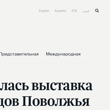
English
Español
中文
عربي
Представительная
Международная
лась выставка
дов Поволжья