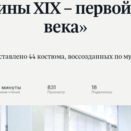
ины XIX – перво
века»
ставлено 44 костюма, воссозданных по 
минуты
831
18
ремя чтения
Просмотр
Поделились