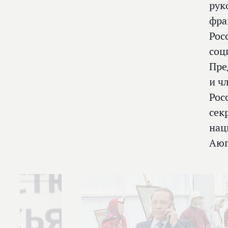
рук
фра
Рос
соц
Пре
и ч
Рос
сек
нац
Аюп