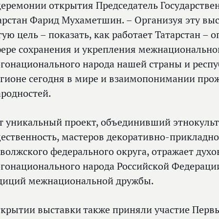
церемонии открытия Председатель Государстве
арстан Фарид Мухаметшин. – Организуя эту выс
гую цель – показать, как работает Татарстан – 
фере сохранения и укрепления межнациональног
гонационального народа нашей страны и респуб
егионе сегодня в мире и взаимопонимании про
ародностей.
т уникальный проект, объединивший этнокуль
ественность, мастеров декоративно-прикладног
волжского федерального округа, отражает духо
гонационального народа Российской Федерации
диций межнациональной дружбы.
ткрытии выставки также приняли участие Перв