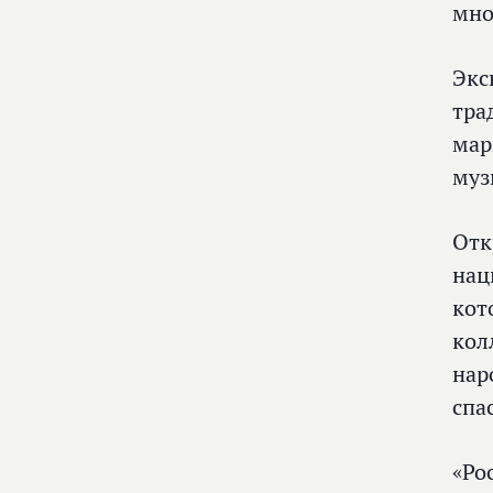
мно
Экс
тра
мар
муз
Отк
нац
кот
кол
нар
спа
«Ро