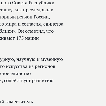
нного Совета Республики
тавку, мы преследовали
опорный регион России,
о мира и согласия, единства
лики». Он отметил, что
живают 175 наций
турную, научную и музейную
о искусства из регионов
вное единство
, содействует развитию
ый заместитель