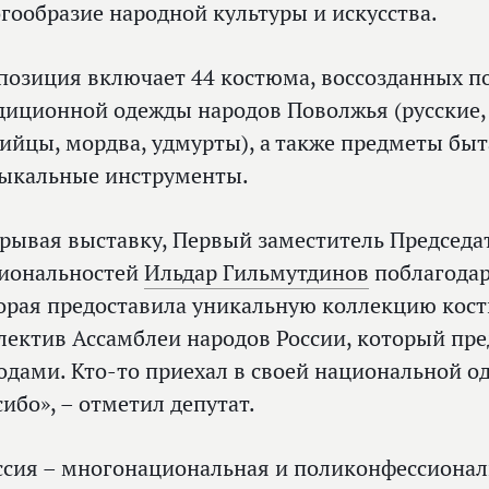
гообразие народной культуры и искусства.
позиция включает 44 костюма, воссозданных 
диционной одежды народов Поволжья (русские,
ийцы, мордва, удмурты), а также предметы быт
ыкальные инструменты.
рывая выставку, Первый заместитель Председа
иональностей
Ильдар Гильмутдинов
поблагодар
орая предоставила уникальную коллекцию кост
лектив Ассамблеи народов России, который пр
одами. Кто‑то приехал в своей национальной о
сибо», – отметил депутат.
ссия – многонациональная и поликонфессиональ