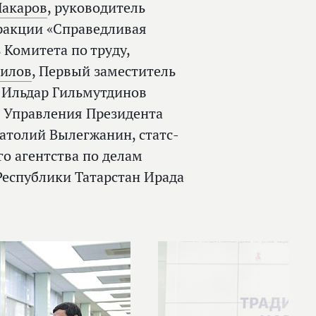
Макаров
, руководитель
фракции «Справедливая
 Комитета по труду,
Нилов
, Первый заместитель
 Ильдар Гильмутдинов
а Управления Президента
атолий Вылегжанин, статс-
о агентства по делам
Республики Татарстан Ирада