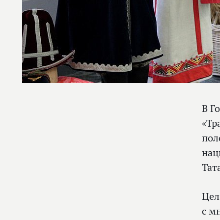
В Г
«Тр
пол
нац
Тат
Цел
с м