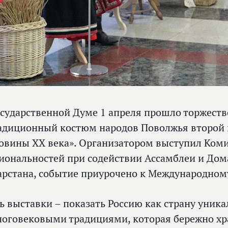
осударственной Думе 1 апреля прошло торжест
адиционный костюм народов Поволжья второй 
овины XX века». Организатором выступил Коми
иональностей при содействии Ассамблеи и Дом
арстана, событие приурочено к Международном
ь выставки – показать Россию как страну уник
ноговековыми традициями, которая бережно хр