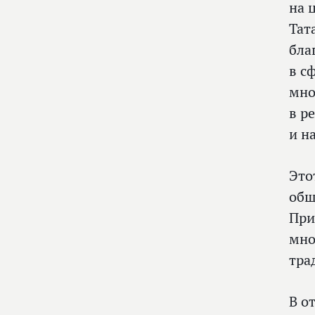
на 
Тат
бла
в с
мно
в р
и н
Это
общ
При
мно
тра
В о