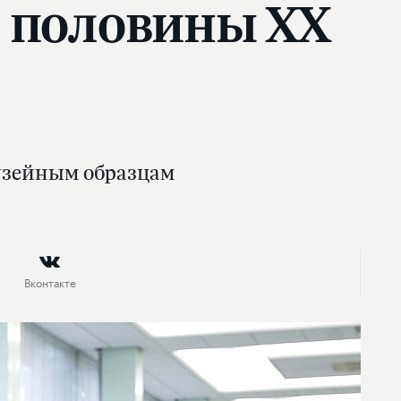
й половины XX
музейным образцам
Вконтакте