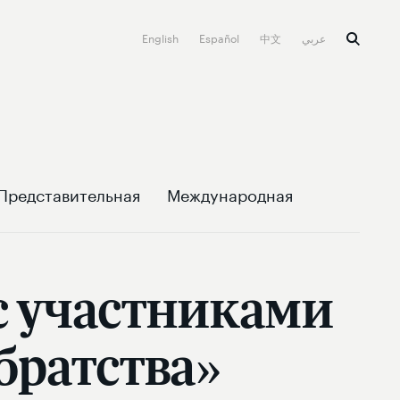
English
Español
中文
عربي
Представительная
Международная
с участниками
братства»