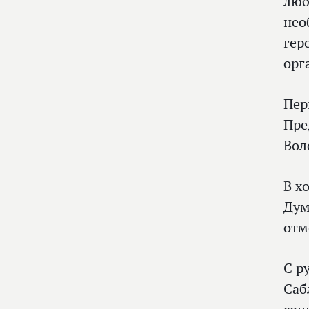
люб
нео
гер
орг
Пер
Пре
Вол
В х
Дум
отм
С р
Саб