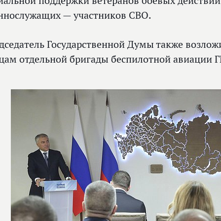
иальной поддержки ветеранов боевых действий
ннослужащих — участников СВО.
дседатель Государственной Думы также возлож
цам отдельной бригады беспилотной авиации Г