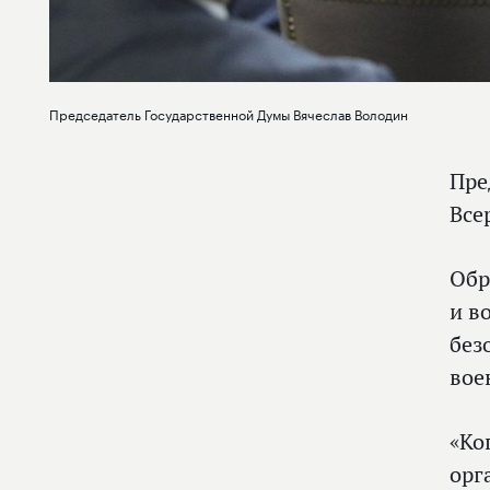
Председатель Государственной Думы Вячеслав Володин
Пре
Все
Обр
и в
без
вое
«Ко
орг