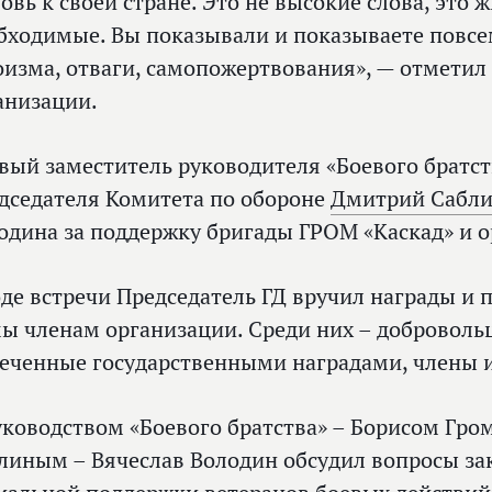
овь к своей стране. Это не высокие слова, это 
бходимые. Вы показывали и показываете повс
оизма, отваги, самопожертвования», — отметил
анизации.
вый заместитель руководителя «Боевого братст
дседателя Комитета по обороне
Дмитрий Сабл
одина за поддержку бригады ГРОМ «Каскад» и о
оде встречи Председатель ГД вручил награды и 
ы членам организации. Среди них – доброволь
еченные государственными наградами, члены их
уководством «Боевого братства» – Борисом Гр
линым – Вячеслав Володин обсудил вопросы за