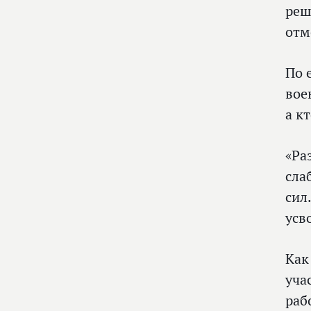
реш
отм
По 
вое
а к
«Ра
сла
сил
усв
Как
уча
раб