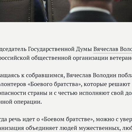
дседатель Государственной Думы
Вячеслав Вол
российской общественной организации ветерано
ащаясь к собравшимся, Вячеслав Володин побл
олонтеров «Боевого братства», которые решают
опасности страны и с честью исполняют свой до
нной операции.
гда речь идет о «Боевом братстве», можно с уве
анизация объединяет людей мужественных, люб