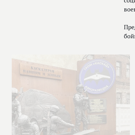
соц
вое
Пре
бой