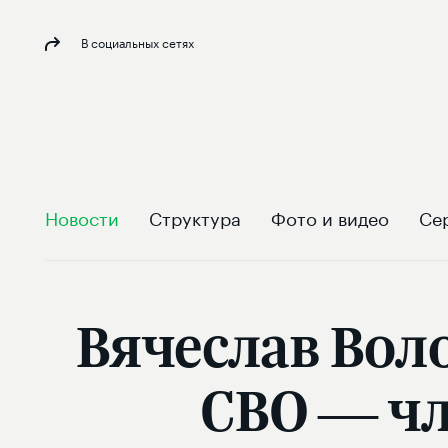
В социальных сетях
Новости
Структура
Фото и видео
Се
Вячеслав Вол
СВО — чл