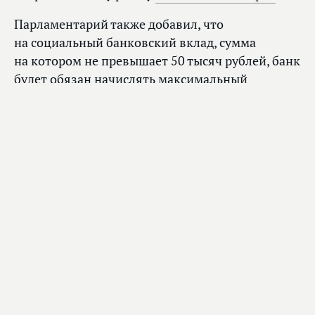
Парламентарий также добавил, что
на социальный банковский вклад, сумма
на котором не превышает 50 тысяч рублей, банк
будет обязан начислять максимальный
процент, который сегодня предлагается для
премиальных клиентов.
«Тем самым мы устраняем несправедливость,
когда банки платят высокие процентные ставки
по большим депозитам и низкие —
по маленьким. Это принципиально важно:
относительно скромные сбережения социально
незащищенных граждан нуждаются в первую
очередь в защите от инфляции», — заключил
Константин Бахарев.