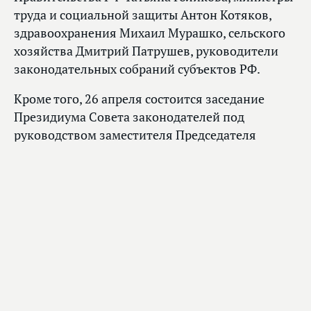
труда и социальной защиты Антон Котяков,
здравоохранения Михаил Мурашко, сельского
хозяйства Дмитрий Патрушев, руководители
законодательных собраний субъектов РФ.
Кроме того, 26 апреля состоится заседание
Президиума Совета законодателей под
руководством заместителя Председателя
Государственной Думы
Ирины Яровой
и Первого заместителя Председателя Совета
Федерации Андрея Яцкина. Темы заседания:
— о мерах совершенствования оборота,
рационального использования и охраны земель
сельскохозяйственного назначения;
— реализация положений законодательства
в сфере туризма: базовые принципы