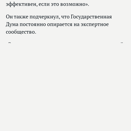
эффективен, если это возможно».
Он также подчеркнул, что Государственная
Дума постоянно опирается на экспертное
сообщество.
«Это принципиально важно, поэтому при такой
опоре мы, конечно, полностью взвесим все
решения. И у нас есть первое чтение, у нас есть
второе чтение, есть возможности вносить
поправки, мы обязательно найдем решения,
которые будут удовлетворять граждан нашей
страны», — заявил Дмитрий Морозов.
Отметим, что в рамках работы над
законопроектом в Государственной Думе
пройдет круглый стол, на который приглашены
врачи и ведущие специалисты. Мероприятие