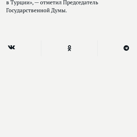
в Турции», — отметил Председатель
Государственной Думы.
Смотрите также
Вячеслав Володин поздравил участников
заседания Совета ПА ОДКБ с Днем
космонавтики
12.04.2018