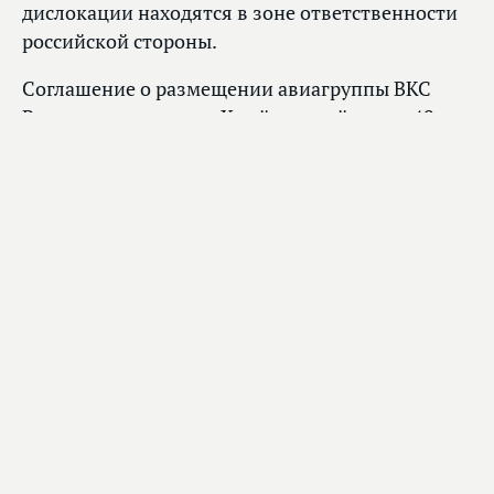
дислокации находятся в зоне ответственности
российской стороны.
Соглашение о размещении авиагруппы ВКС
России на аэродроме Хмеймим действует 49
лет.
Главное
Вячеслав Володин направил в профильный