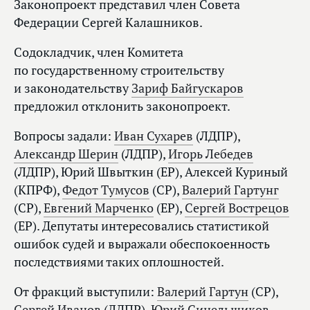
Законопроект представил член Совета
Федерации Сергей Калашников.
Содокладчик, член Комитета
по государственному строительству
и законодательству
Зариф Байгускаров
предложил отклонить законопроект.
Вопросы задали:
Иван Сухарев
(ЛДПР),
Александр Шерин
(ЛДПР),
Игорь Лебедев
(ЛДПР), Юрий Швыткин (ЕР), Алексей Куриный
(КПРФ),
Федот Тумусов
(СР),
Валерий Гартунг
(СР),
Евгений Марченко
(ЕР),
Сергей Вострецов
(ЕР). Депутаты интересовались статистикой
ошибок судей и выражали обеспокоенность
последствиями таких оплошностей.
От фракций выступили:
Валерий Гартун
(СР),
Сергей Иванов
(ЛДПР),
Юрий Синельщиков