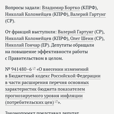
Вопросы задали:
Владимир Бортко
(КПРФ),
Николай Коломейцев
(КПРФ),
Валерий Гартунг
(СР).
От фракций выступили:
Валерий Гартунг
(СР),
Николай Коломейцев
(КПРФ),
Олег Шеин
(СР),
Николай Гончар
(ЕР). Депутаты обращали
на повышение эффективности работы
с Правительством в целом.
№
941480–6
«
О внесении изменений
в Бюджетный кодекс Российской Федерации
в части расширения перечня основных
характеристик бюджета показателем
прогнозируемого уровня инфляции
(потребительских цен)
».
Законопроект представил депутат