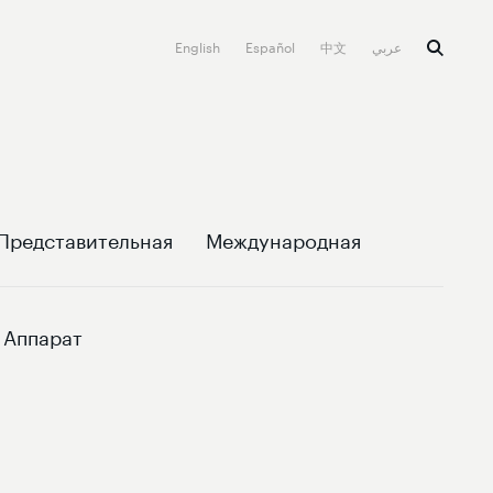
English
Español
中文
عربي
Представительная
Международная
Аппарат