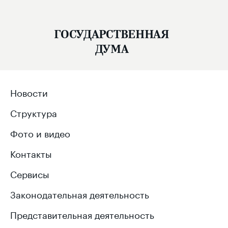
21.04.2017, 00:00
На дневном пленарном заседании
председательствовали
Вячеслав Володин
,
Александр Жуков
и
Иван Мельников
.
Присутствуют 410 депутатов, кворум есть.
В первом чтении рассмотрены законопроекты:
Пакет из трёх законопроектов представил
полномочный представитель Президента
Российской Федерации в Государственной Думе
Гарри Минх.
Первый, проект конституционного закона
№
120319–7
«
О внесении изменения в статью