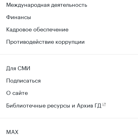
30 Федерального конституционного закона
„О референдуме Российской Федерации
“
(о приведении нормы в соответствие
со структурой федеральных органов
исполнительной власти). Второй, №
120360–7
„
О внесении изменений в отдельные
законодательные акты Российской Федерации“
(в части приведения норм федеральных
законов в соответствие со структурой
федеральных органов исполнительной власти,
изменившейся в связи с изданием Указа
Президента Российской Федерации от 4 апреля
2016 года № 151 „О Федеральном архивном
агентстве
“. Третий, №
120374–7
„
О внесении изменения в статью 150 части
второй Налогового кодекса Российской
Федерации
“ (об уточнении порядка