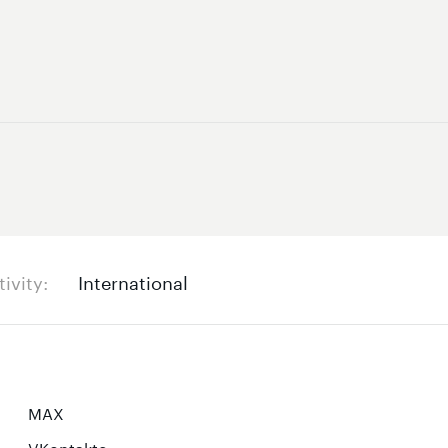
tivity
International
MAX
VKontakte