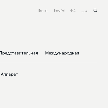
English
Español
中文
عربي
Представительная
Международная
Аппарат