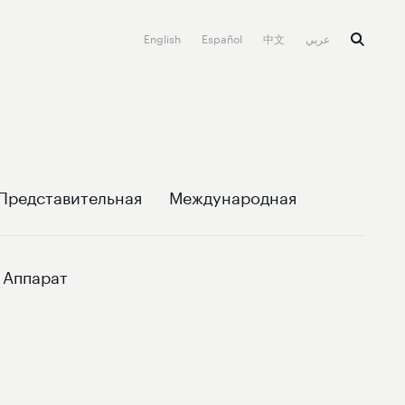
English
Español
中文
عربي
Представительная
Международная
Аппарат