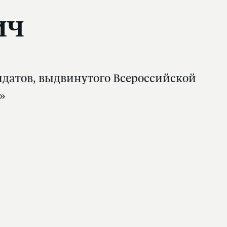
ич
идатов, выдвинутого Всероссийской
»