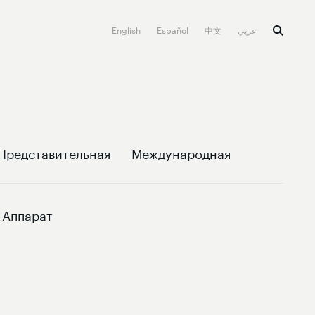
English
Español
中文
عربي
Представительная
Международная
Аппарат