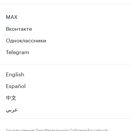
MAX
Вконтакте
Одноклассники
Telegram
English
Español
中文
عربي
Государственная Дума Федерального Собрания Российской