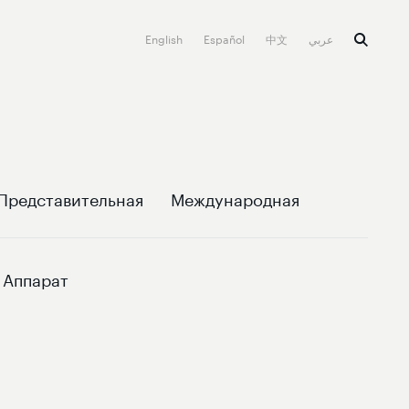
English
Español
中文
عربي
Представительная
Международная
Аппарат