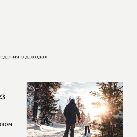
едения о доходах
ез
рвом