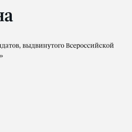
на
идатов, выдвинутого Всероссийской
»