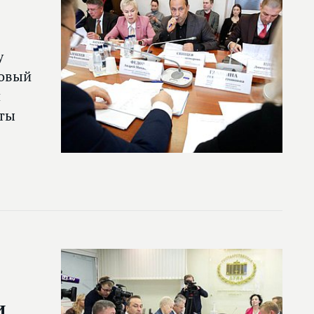
у
новый
и
аты
и