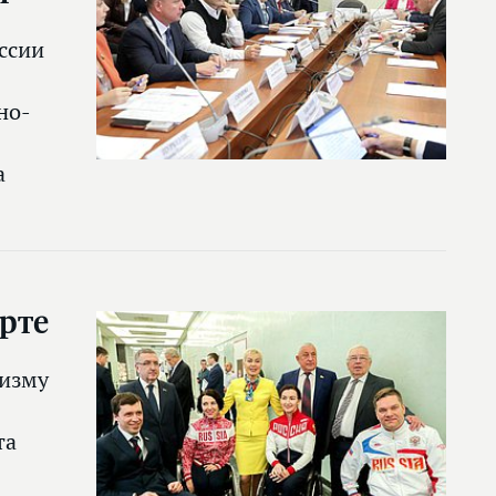
ссии
но-
а
рте
ризму
та