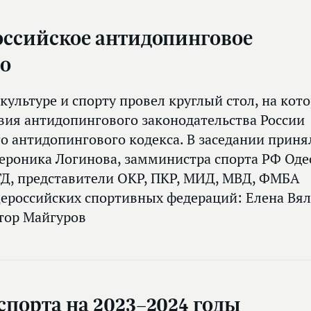
оссийское антидопинговое
во
культуре и спорту провел круглый стол, на кот
вия антидопингового законодательства России
 антидопингового кодекса. В заседании приня
ероника Логинова, замминистра спорта РФ Оде
ГД, представители ОКР, ПКР, МИД, МВД, ФМБА
ероссийских спортивных федераций: Елена Вял
тор Майгуров
спорта на 2023–2024 годы