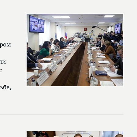
ором
ли
с
ьбе,