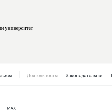
ий университет
рвисы
Деятельность
Законодательная
MAX