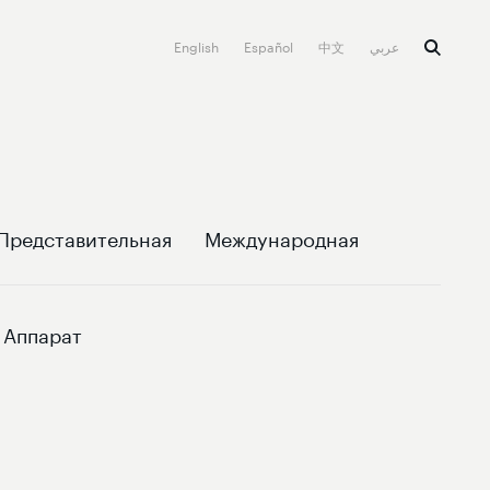
English
Español
中文
عربي
Представительная
Международная
Аппарат