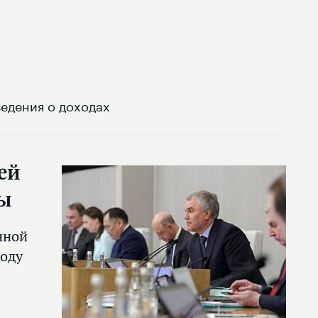
едения о доходах
ей
сы
нной
году