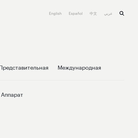
English
Español
中文
عربي
Представительная
Международная
Аппарат