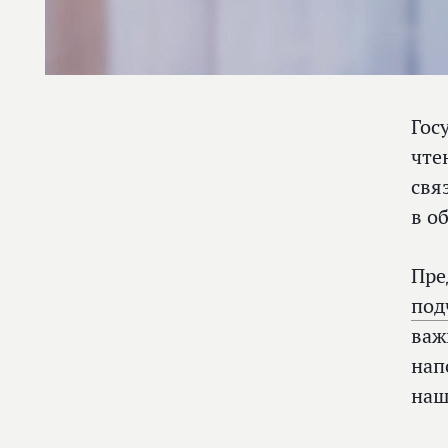
Гос
чте
свя
в о
Пре
под
важ
нап
наш