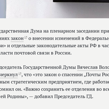
ударственная Дума на пленарном заседании при
ниях
закон
о внесении изменений в Федераль
зи» и отдельные законодательные акты РФ в ча
бласти почтовой связи в России.
дседатель Государственной Думы
Вячеслав Вол
черкнул
, что «это закон о спасении „Почты Ро
ным стратегическим предприятием, где работае
омнил он. «Важно сохранить ее отделения во вс
ей Родины», — добавил Председатель ГД.