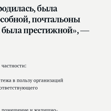
родилась, была
собной, почтальоны
а была престижной», —
 частности:
тежа в пользу организаций
оответствующего
е помещение и жилищно-