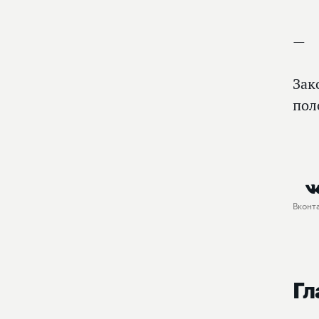
Зак
пол
Вконт
Гл