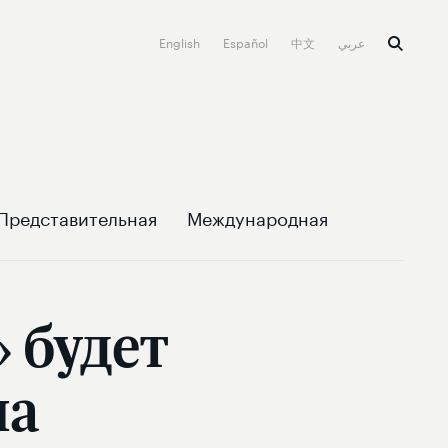
English
Español
中文
عربي
Представительная
Международная
 будет
на