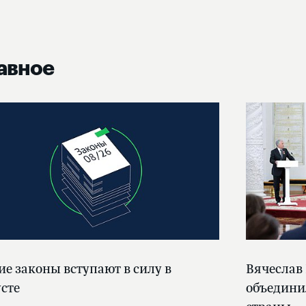
авное
ие законы вступают в силу в
Вячеслав
усте
объедини