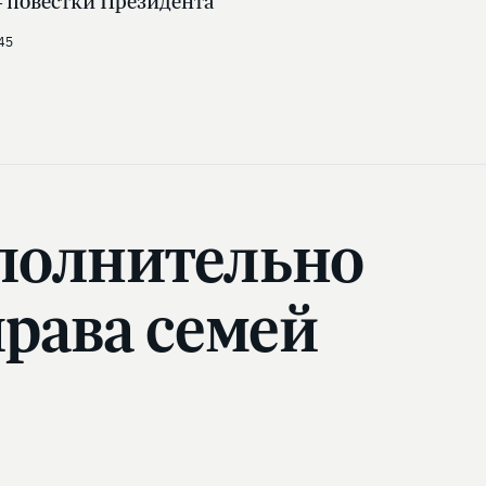
 повестки Президента
45
полнительно
ава семей