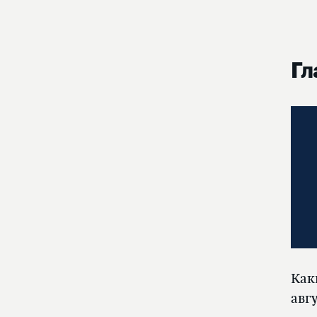
Гл
Как
авг