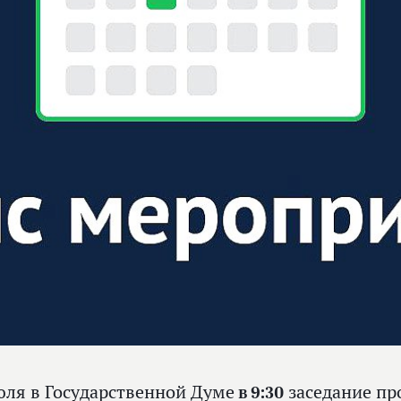
юля в Государственной Думе
в 9:30
заседание про