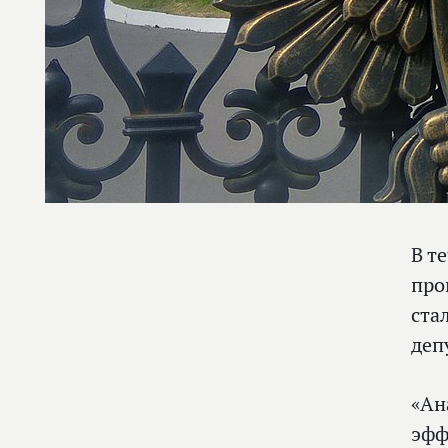
В т
про
ста
деп
«Ан
эфф