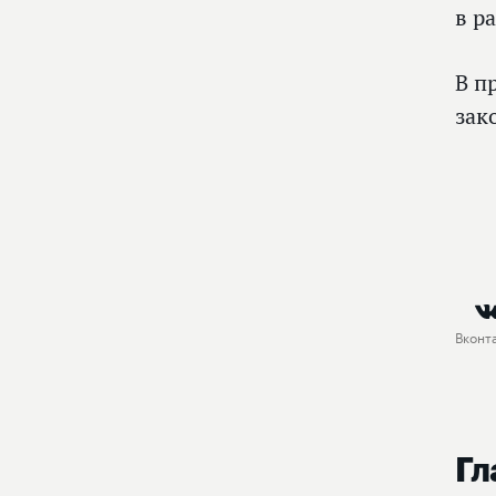
в р
В п
зак
Вконт
Гл