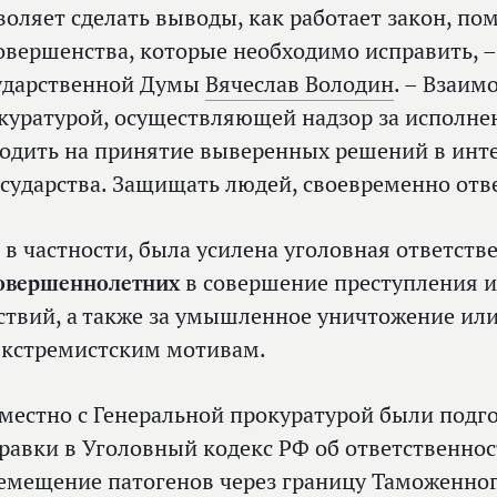
воляет сделать выводы, как работает закон, пом
овершенства, которые необходимо исправить, –
ударственной Думы
Вячеслав Володин
. – Взаим
куратурой, осуществляющей надзор за исполне
одить на принятие выверенных решений в инт
осударства. Защищать людей, своевременно отв
, в частности, была усилена уголовная ответст
овершеннолетних
в совершение преступления 
ствий, а также за умышленное уничтожение ил
экстремистским мотивам.
местно с Генеральной прокуратурой были подг
равки в Уголовный кодекс РФ об ответственнос
емещение патогенов через границу Таможенног