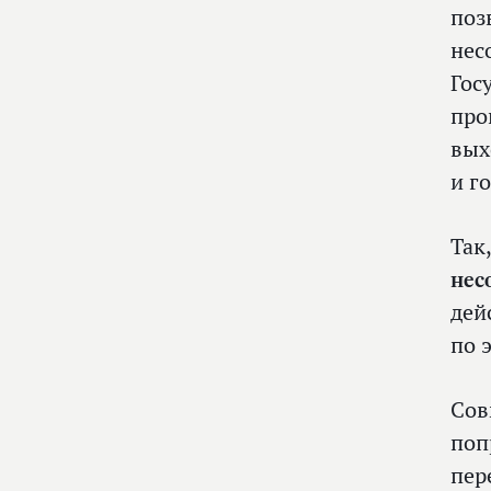
поз
нес
Гос
про
вых
и г
Так
нес
дей
по 
Сов
поп
пер