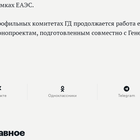
амках ЕАЭС.
рофильных комитетах ГД продолжается работа 
онопроектам, подготовленным совместно с Ген
акте
Одноклассники
Telegram
авное