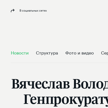
В социальных сетях
Новости
Структура
Фото и видео
Се
Вячеслав Волод
Генпрокурат