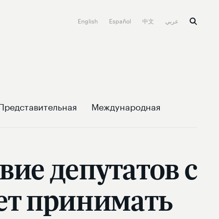
English
Español
中文
عربي
Представительная
Международная
вие депутатов с
ет принимать