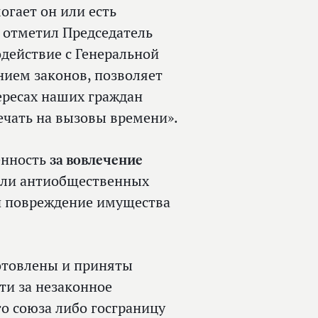
огает он или есть
 отметил Председатель
одействие с Генеральной
нием законов, позволяет
ересах наших граждан
ечать на вызовы времени».
венность
за вовлечение
или антиобщественных
и повреждение имущества
отовлены и приняты
ти за незаконное
о союза либо госграницу