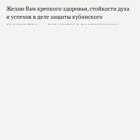
Желаю Вам крепкого здоровья, стойкости духа
и успехов в деле защиты кубинского
государства», — говорится в поздравлении.
Главное
Вячеслав Володин: парламент объединился
вокруг повестки развития страны —
повестки Президента