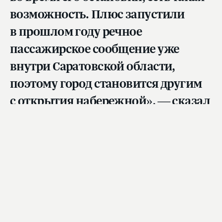
возможность. Плюс запустили
в прошлом году речное
пассажирское сообщение уже
внутри Саратовской области,
поэтому город становится другим
с открытия набережной», — сказал
Председатель ГД.
Сегодня к саратовской набережной вернулся
статус самой протяженной на Волге. В своем
канале в MAX Вячеслав Володин
отметил
, что
ее протяженность составит 8 км, объединив
пешеходные и велосипедные маршруты,
обустроенные пляжи, детские игровые
комплексы, летний кинотеатр, смотровые