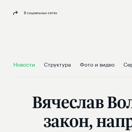
В социальных сетях
Новости
Структура
Фото и видео
Се
Вячеслав Во
закон, нап