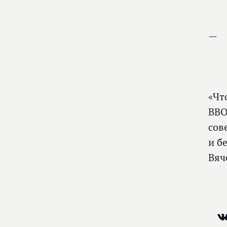
«Чт
ВВО
сов
и б
Вяч