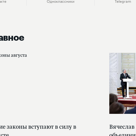
акте
Одноклассники
Telegram
авное
ие законы вступают в силу в
Вячеслав
усте
объедини