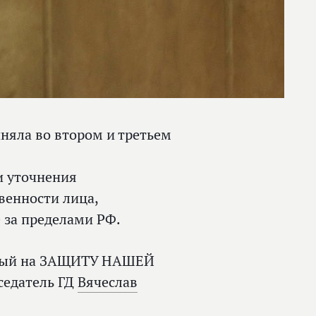
няла во втором и третьем
и уточнения
венности лица,
за пределами РФ.
нный на ЗАЩИТУ НАШЕЙ
седатель ГД
Вячеслав