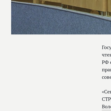
Гос
чте
РФ 
пра
сов
«Се
СТР
Вол