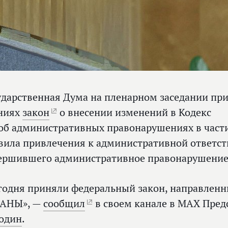
ударственная Дума на пленарном заседании при
ниях
закон
о внесении изменений в Кодекс
об административных правонарушениях в част
вила привлечения к административной ответст
ершившего административное правонарушение 
годня приняли федеральный закон, направле
АНЫ», —
сообщил
в своем канале в МАХ Пред
один
.