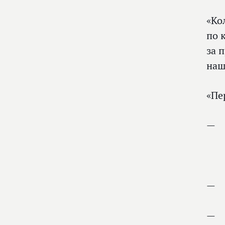
«Ко
по 
за 
наш
«Пе