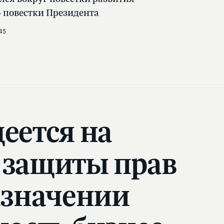
 повестки Президента
45
деется на
 защиты прав
азначении