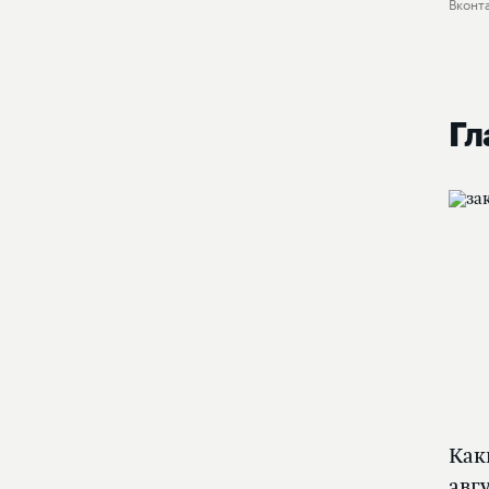
Вконт
Гл
Как
авг