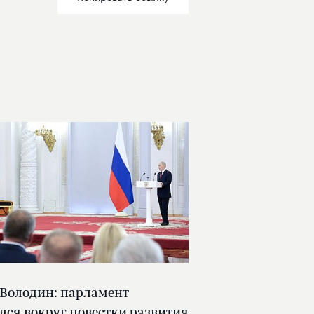
 Володин: парламент
лся вокруг повестки развития