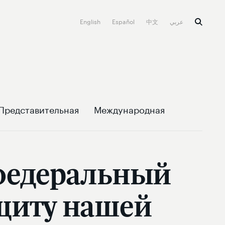
English
Español
中文
عربي
Представительная
Международная
 федеральный
ащиту нашей