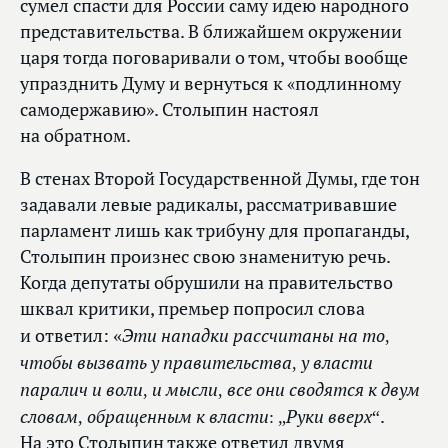
сумел спасти для России саму идею народного
представительства. В ближайшем окружении
царя тогда поговаривали о том, чтобы вообще
упразднить Думу и вернуться к «подлинному
самодержавию». Столыпин настоял
на обратном.
В стенах Второй Государственной Думы, где тон
задавали левые радикалы, рассматривавшие
парламент лишь как трибуну для пропаганды,
Столыпин произнес свою знаменитую речь.
Когда депутаты обрушили на правительство
шквал критики, премьер попросил слова
«Эти нападки рассчитаны на то,
и ответил:
чтобы вызвать у правительства, у власти
паралич и воли, и мысли, все они сводятся к двум
словам, обращенным к власти: „Руки вверх“
.
На это Столыпин также ответил двумя