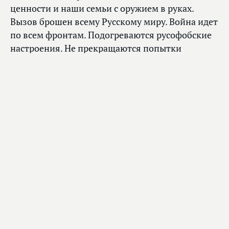
ценности и наши семьи с оружием в руках.
Вызов брошен всему Русскому миру. Война идет
по всем фронтам. Подогреваются русофобские
настроения. Не прекращаются попытки
переписать историю, «обнулить» культуру,
изолировать Россию. Но мы видим обратный
эффект — мы сплачиваемся, и мы победим», —
отметила Ольга Тимофеева.
«Энергетика русских женщин, приехавших
в Бангкок со всего мира, сегодня зашкаливала.
Огромное спасибо нашим соотечественницам,
которые в это сложное время сохраняют связь
с Россией, участвуют в патриотических
и волонтерских акциях. Собирают
гуманитарную помощь для участников
специальной военной операции. Всеми силами,