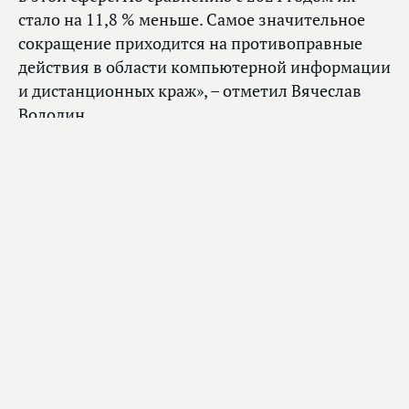
стало на 11,8 % меньше. Самое значительное
сокращение приходится на противоправные
действия в области компьютерной информации
и дистанционных краж», – отметил Вячеслав
Володин.
«Более того, в 2025 году удалось предотвратить
более 27 млн мошеннических операций», –
добавил он.
«А КАК, ПО ВАШЕМУ МНЕНИЮ, РАБОТАЮТ
ПРИНЯТЫЕ МЕРЫ, НАПРАВЛЕННЫЕ НА БОРЬБУ
С КИБЕРМОШЕННИЧЕСТВОМ?» – задал вопрос
Председатель ГД подписчикам своего канала.
Принять участие в нем, оставив свою реакцию,
можно здесь
.