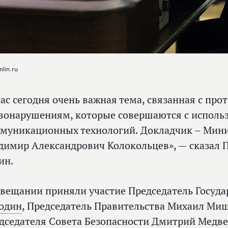
lin.ru
нас сегодня очень важная тема, связанная с пр
вонарушениям, которые совершаются с испол
муникационных технологий. Докладчик – Мини
димир Александрович Колокольцев», — сказал 
ин.
овещании приняли участие Председатель Госуд
один
, Председатель Правительства Михаил Миш
дседателя Совета Безопасности Дмитрий Медве