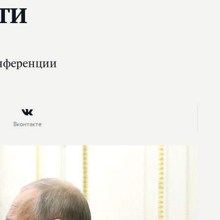
ти
онференции
Вконтакте