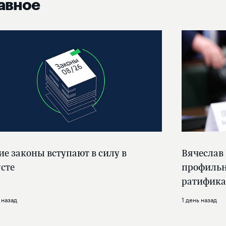
авное
ие законы вступают в силу в
Вячеслав
усте
профильн
ратифика
 назад
1 день назад