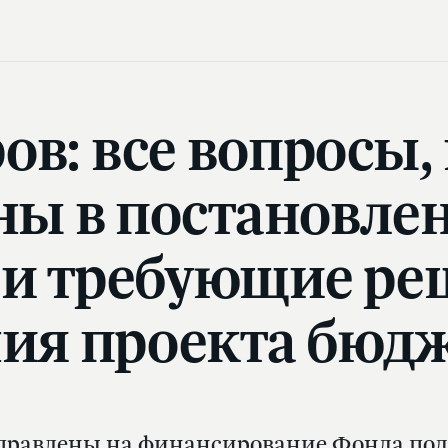
ов: все вопросы,
ны в постановлен
и требующие ре
ния проекта бюд
правлены на финансирование Фонда под