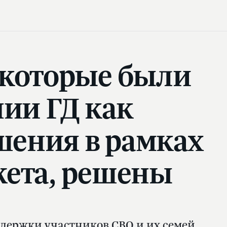
 которые были
ии ГД как
шения в рамках
жета, решены
держки участников СВО и их семей,