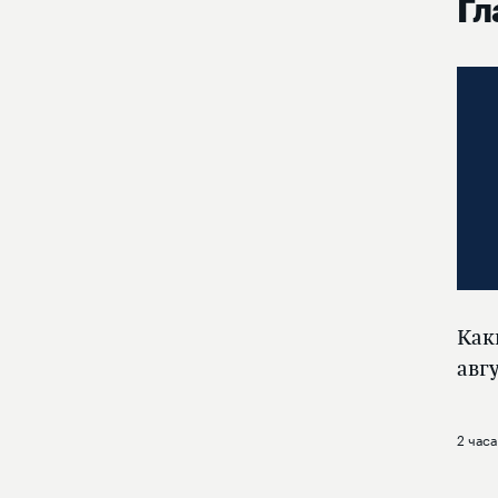
Гл
Как
авг
2 часа