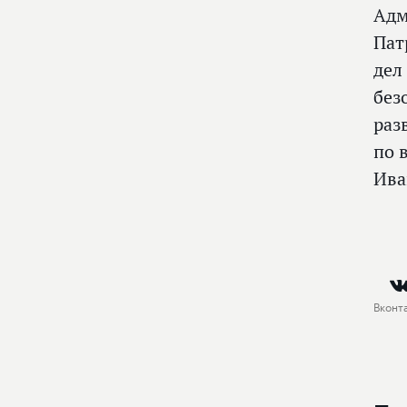
Адм
Пат
дел
без
раз
по 
Ива
Вконт