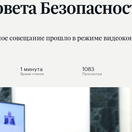
овета Безопаснос
ое совещание прошло в режиме видеок
1
минута
1083
Время чтения
Просмотра