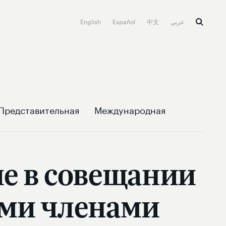
English
Español
中文
عربي
Представительная
Международная
ие в совещании
ыми членами