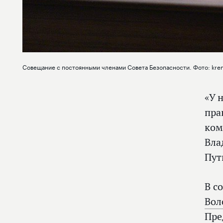
Совещание с постоянными членами Совета Безопасности. Фото: krem
«У 
пра
ком
Вла
Пут
В с
Вол
Пре