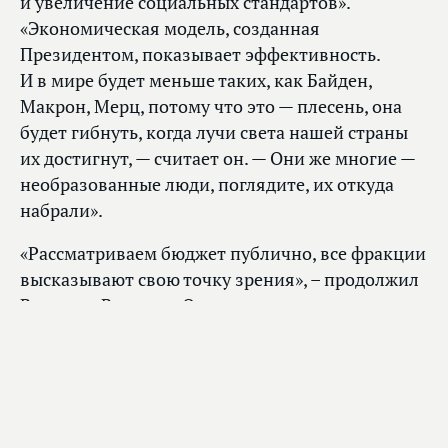
и увеличение социальных стандартов».
«Экономическая модель, созданная
Президентом, показывает эффективность.
И в мире будет меньше таких, как Байден,
Макрон, Мерц, потому что это — плесень, она
будет гибнуть, когда лучи света нашей страны
их достигнут, — считает он. — Они же многие —
необразованные люди, поглядите, их откуда
набрали».
«Рассматриваем бюджет публично, все фракции
высказывают свою точку зрения», – продолжил
Вячеслав Володин. Он предупредил коллег, что
«дьявол — в деталях» и если речь заходит
о снижениях, то надо говорить и о другой
стороне. «Да, у нас с вами темпы роста
снижаются, но и снижается инфляция. Это
сохранение зарплат, их реальный рост,