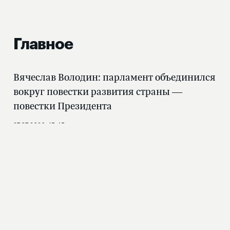
Главное
Вячеслав Володин: парламент объединился
вокруг повестки развития страны —
повестки Президента
27.07.2026, 15:45
Руководители фракций выступили на
завершающем пленарном заседании VIII
созыва
27.07.2026, 12:54