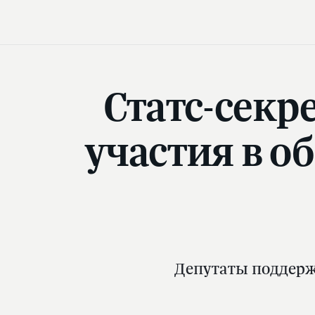
Статс-секр
участия в о
Депутаты поддерж