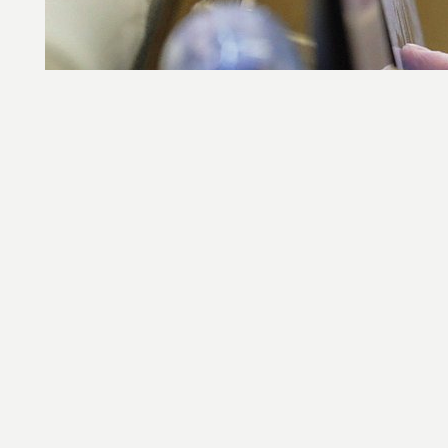
Гос
пер