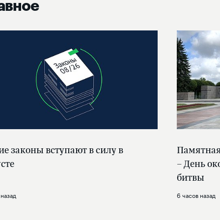
авное
ие законы вступают в силу в
Памятная 
усте
– День о
битвы
 назад
6 часов назад