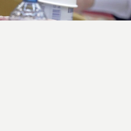
ударственная Дума приняла
постановление
о 
вую статьи 164–14 Регламента ГД. Согласно до