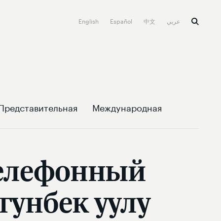
English
Español
中文
عربي
Представительная
Международная
телефонный
гунбек уулу