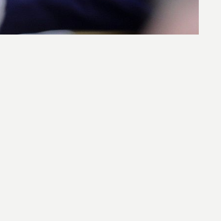
внесении изменений в часть
кументу Комитет