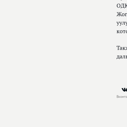
ОД
Жог
уул
кот
Так
дал
Вконт