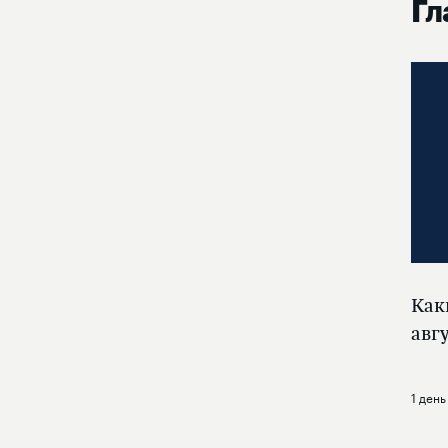
Гл
Как
авг
1 день