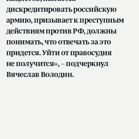
дискредитировать российскую
армию, призывает к преступным
действиям против РФ, должны
понимать, что отвечать за это
придется. Уйти от правосудия
не получится», – подчеркнул
Вячеслав Володин.
Он добавил, что «новые инициативы –
продолжение системной работы по защите
страны и граждан от вмешательства и давления
недружественных государств».
«Иноагенты уже ограничены в получении
доходов в нашей стране, а значит, они не смогут