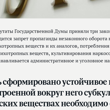
утаты Государственной Думы приняли три зак
дится запрет пропаганды незаконного оборота 
хотропных веществ и их аналогов, потребления
сихотропных веществ, культивирования наркос
анавливается административное и уголовное на
ь сформировано устойчивое
троенной вокруг него субку
ских веществах необходимо