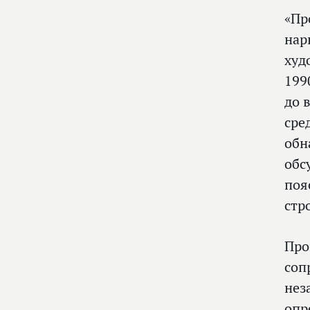
«Пр
нар
худ
199
до 
сре
обн
обс
поя
стр
Про
соп
нез
опр