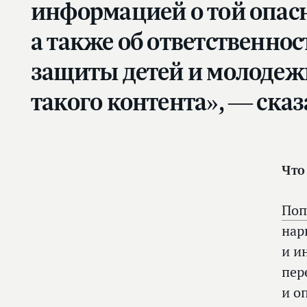
информацией о той опасн
а также об ответственнос
защиты детей и молодеж
такого контента», — ска
Что
Поп
нар
и и
пер
и о