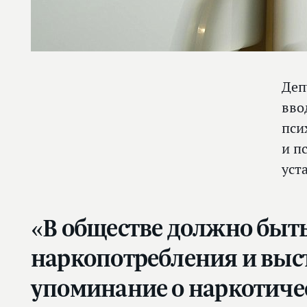
Деп
вво
пси
и п
уст
«В обществе должно быт
наркопотребления и выс
упоминание о наркотиче