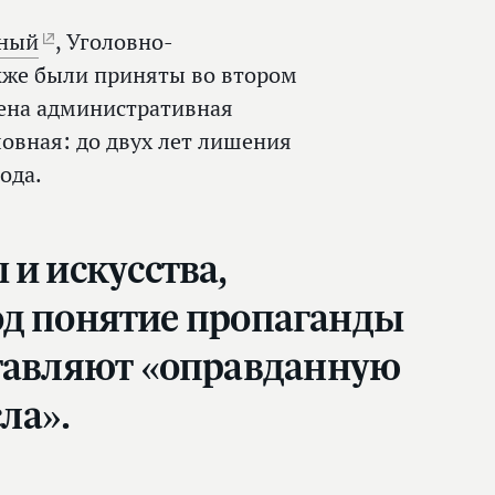
вный
, Уголовно-
акже были приняты во втором
рена административная
ловная: до двух лет лишения
ода.
 и искусства,
под понятие пропаганды
ставляют «оправданную
ла».