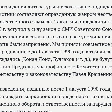
оизведения литературы и искусства не подпада
котики составляют оправданную жанром неотъ
ожественного замысла. Также мы определили «то
0 г. вступил в силу закон о СМИ Советского Сою
вступления в силу этого закона все упоминания
дств были запрещены. Мы приняли совместное 
ародованные до 1 августа 1990 года, в том числе
уждались (Конан Дойл, Булгаков и т. д.), не буду
снил Председатель профильного Комитета по г
оительству и законодательству
Павел Крашени
изведения, изданные после 1 августа 1990 года
ровождать маркировкой о вреде наркотиков, за
аконного оборота и ответственности за наруше
еделит Правительство.