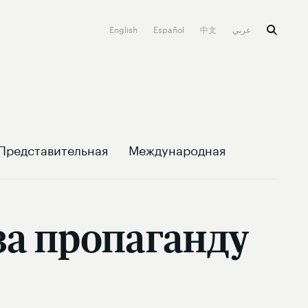
English
Español
中文
عربي
Представительная
Международная
за пропаганду