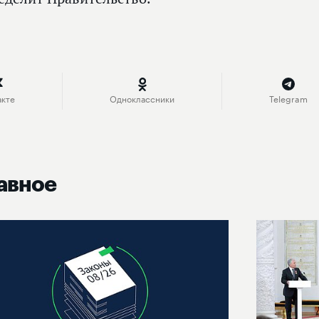
акте
Одноклассники
Telegram
авное