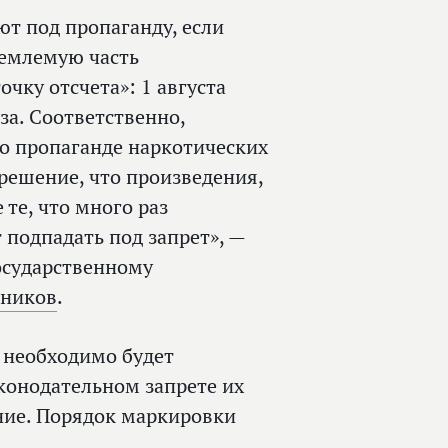
ют под пропаганду, если
емлемую часть
чку отсчета»: 1 августа
за. Соответственно,
 о пропаганде наркотических
решение, что произведения,
 те, что много раз
т подпадать под запрет», —
осударственному
нников
.
, необходимо будет
конодательном запрете их
ние. Порядок маркировки