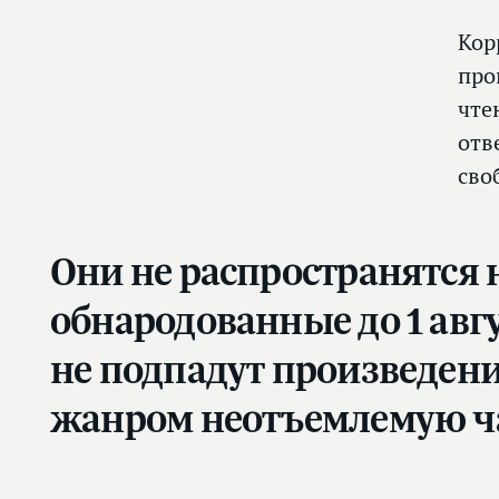
Кор
про
чте
отв
сво
Они не распространятся 
обнародованные до 1 авгу
не подпадут произведен
жанром неотъемлемую ча