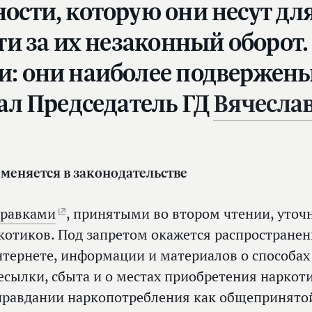
ости, которую они несут для
ти за их незаконный оборот.
и: они наиболее подвержен
зал Председатель ГД
Вячесла
 меняется в законодательстве
равками
, принятыми во втором чтении, уточ
котиков. Под запретом окажется распространен
нтернете, информации и материалов о способах
есылки, сбыта и о местах приобретения наркот
правдании наркопотребления как общепринято