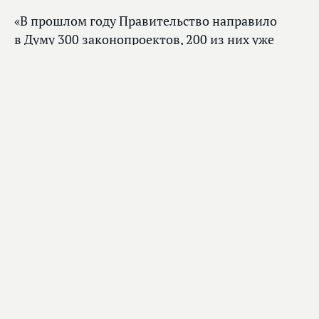
«В прошлом году Правительство направило
в Думу 300 законопроектов, 200 из них уже
стали федеральными законами. Это
активнейший процесс. И между
парламентариями и членами Правительства
сложились эффективные, конструктивные
отношения. Работают совместно много. Мы
постоянно чувствуем и парламентский
контроль, что абсолютно нормально
и правильно», — сообщил Михаил Мишустин.
Председатель Правительства также
поблагодарил Государственную Думу
за конструктивное взаимодействие, благодаря
которому между парламентариями и членами
кабинета министров сложились эффективные
отношения.