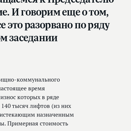
е. И говорим еще о том,
е это разорвано по ряду
ом заседании
илищно-коммунального
 настоящее время
 износ которых в ряде
е 140 тысяч лифтов (из них
 с истекающим назначенным
ны. Примерная стоимость