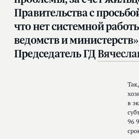
Правительства с просьбой
что нет системной работы
ведомств и министерств»
Председатель ГД
Вячесла
Так
хоз
в э
суб
96 
сро