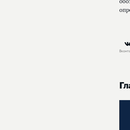
обо
опр
Вконт
Гл