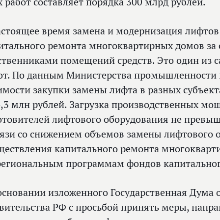
х работ составляет порядка 300 млрд рублей.
астоящее время замена и модернизация лифтов
итального ремонта многоквартирных домов за 
ственниками помещений средств. Это один из 
от. По данным Министерства промышленности и
имости закупки замены лифта в разных субъекта
4,3 млн рублей. Загрузка производственных мо
отовителей лифтового оборудования не превыша
вязи со снижением объемов замены лифтового 
ществления капитального ремонта многокварт
региональным программам фондов капитального
основании изложенного Государственная Дума 
вительства РФ с просьбой принять меры, напр