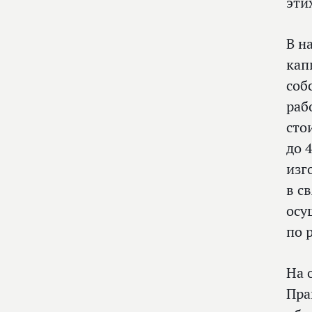
эти
В н
кап
соб
раб
сто
до 
изг
в с
осу
по 
На 
Пра