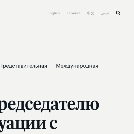
English
Español
中文
عربي
Представительная
Международная
Председателю
уации с