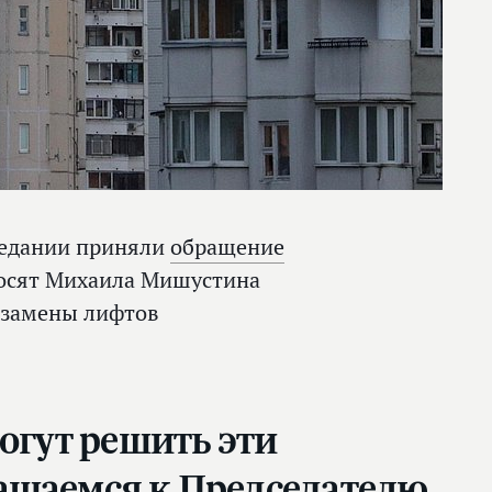
седании приняли
обращение
росят Михаила Мишустина
 замены лифтов
огут решить эти
ащаемся к Председателю