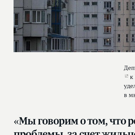
Деп
к 
уде
в м
«Мы говорим о том, что 
проблемы, за счет жиль