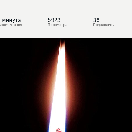
1
минута
5923
38
Время чтения
Просмотра
Поделились