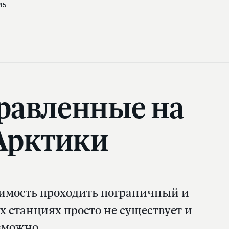
45
правленные на
 Арктики
димость проходить пограничный и
 станциях просто не существует и
зможно