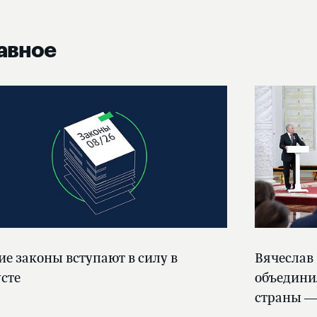
авное
ие законы вступают в силу в
Вячеслав
усте
объедини
страны —