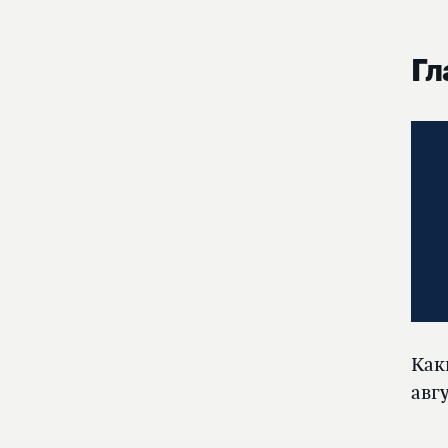
Гл
Как
авг