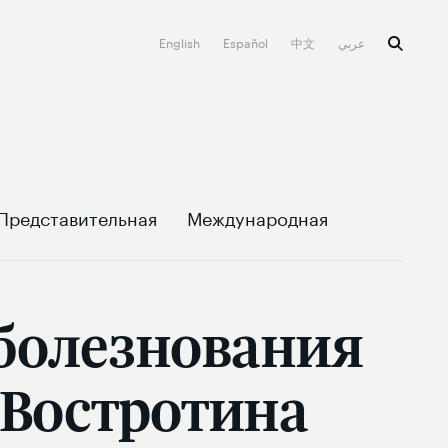
English
Español
中文
عربي
Представительная
Международная
оболезнования
 Востротина