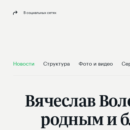
В социальных сетях
Новости
Структура
Фото и видео
Се
Вячеслав Вол
родным и б