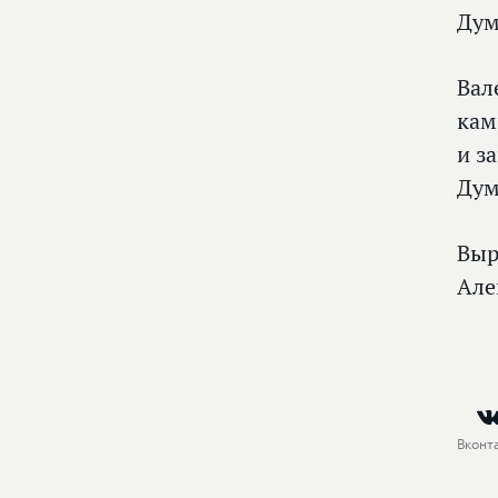
Дум
Вал
кам
и з
Дум
Выр
Але
Вконт