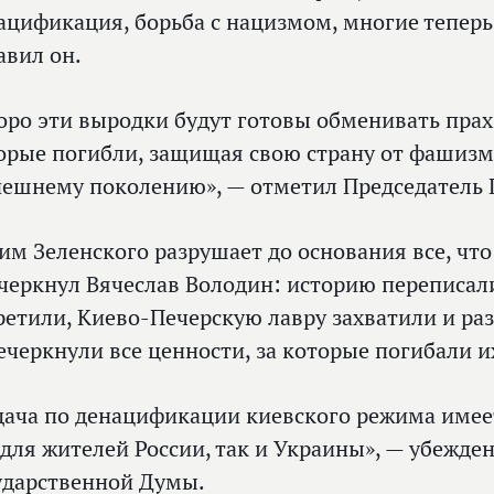
ацификация, борьба с нацизмом, многие теперь 
авил он.
оро эти выродки будут готовы обменивать прах 
орые погибли, защищая свою страну от фашизм
ешнему поколению», — отметил Председатель 
им Зеленского разрушает до основания все, что
черкнул Вячеслав Володин: историю переписали
ретили, Киево-Печерскую лавру захватили и раз
ечеркнули все ценности, за которые погибали и
дача по денацификации киевского режима име
 для жителей России, так и Украины», — убежде
ударственной Думы.