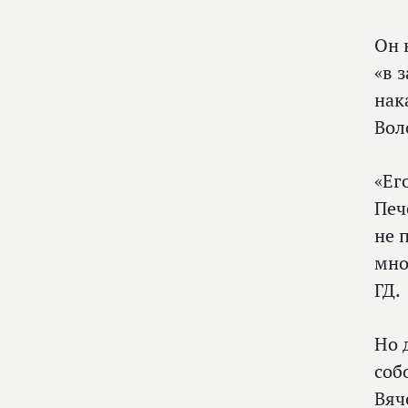
Он 
«в 
нак
Вол
«Ег
Печ
не 
мно
ГД.
Но 
соб
Вяч