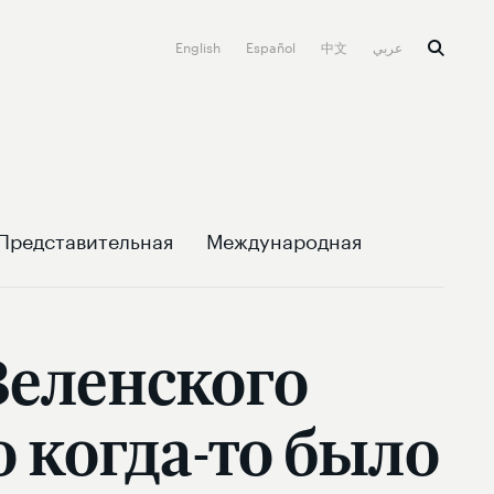
English
Español
中文
عربي
Представительная
Международная
Зеленского
о когда-то было