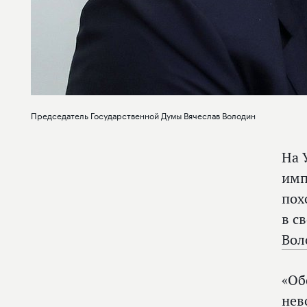
Председатель Государственной Думы Вячеслав Володин
На 
имп
пох
в с
Вол
«Об
нев