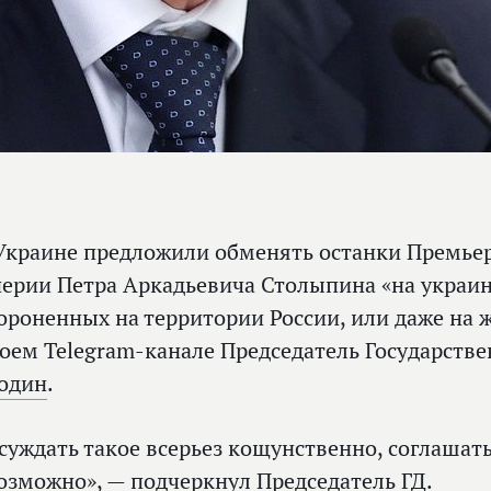
Украине предложили обменять останки Премье
ерии Петра Аркадьевича Столыпина «на украин
ороненных на территории России, или даже на 
воем Telegram-канале Председатель Государст
один
.
суждать такое всерьез кощунственно, соглашат
озможно», — подчеркнул Председатель ГД.