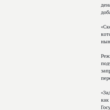
ден
доб
«Ск
кот
нын
Реж
под
зап
пер
«За
как
Гос