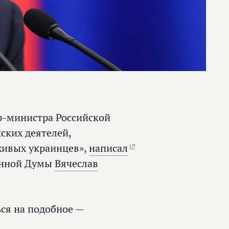
р-министра Российской
ских деятелей,
живых украинцев»,
написал
венной Думы
Вячеслав
ься на подобное —