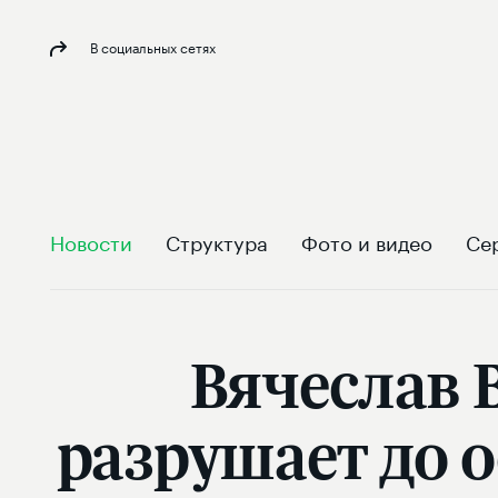
В социальных сетях
Новости
Структура
Фото и видео
Се
Вячеслав 
разрушает до о