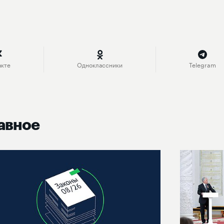
акте
Одноклассники
Telegram
авное