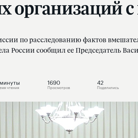
х организаций с 
иссии по расследованию фактов вмешате
ела России сообщил ее Председатель Вас
минуты
1690
42
емя чтения
Просмотров
Поделились