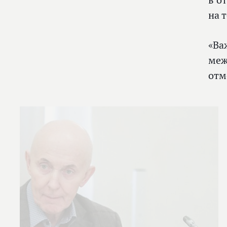
в о
на 
«Ва
меж
отм