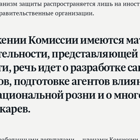
анизм защиты распространяется лишь на инос
равительственные организации.
яжении Комиссии имеются ма
тельности, представляющей 
ти, речь идет о разработке 
, подготовке агентов влия
ациональной розни и о мног
карев.
работанными депутатами — членами Комиссии 