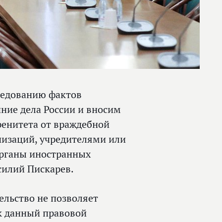
ледованию фактов
ние дела России и вносим
ренитета от враждебной
низаций, учредителями или
органы иностранных
силий Пискарев.
ельство не позволяет
ак данный правовой