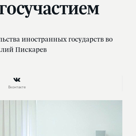
госучастием
льства иностранных государств во
илий Пискарев
Вконтакте