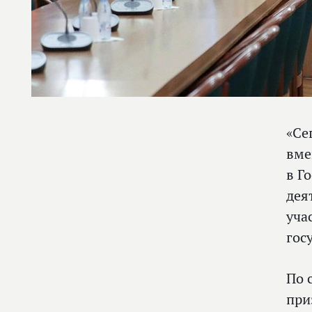
«Се
вме
в Г
дея
уча
гос
По 
при