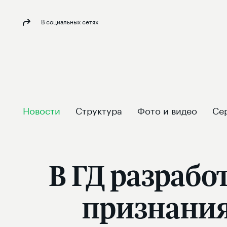
В социальных сетях
Новости
Структура
Фото и видео
Се
В ГД разраб
признания