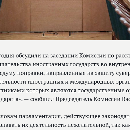
годня обсудили на заседании Комиссии по расс
шательства иностранных государств во внутрен
осдуму поправки, направленные на защиту суве
тельности иностранных и международных орга
стниками которых являются государственные 
ударств», — сообщил Председатель Комиссии Ва
словам парламентария, действующее законодат
знавать их деятельность нежелательной, так к