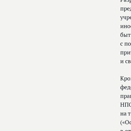
пре
учр
ино
быт
с п
при
и с
Кро
фед
пра
НПО
на 
(«О