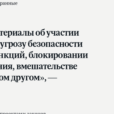
транные
териалы об участии
угрозу безопасности
санкций, блокировании
ния, вмешательстве
ом другом», —
проектами законов