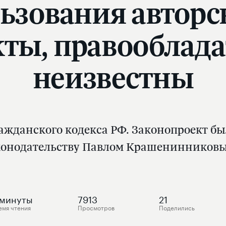
ьзования автор
кты, правооблад
неизвестны
ражданского кодекса РФ. Законопроект бы
аконодательству Павлом Крашенинниковы
минуты
7913
21
емя чтения
Просмотров
Поделились