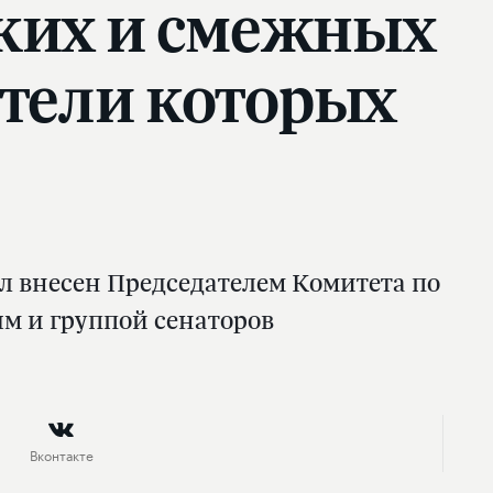
ских и смежных
атели которых
л внесен Председателем Комитета по
м и группой сенаторов
Вконтакте