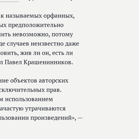
ак называемых орфанных,
рых предположительно
учить невозможно, потому
де случаев неизвестно даже
овить, жив ли он, есть ли
ил Павел Крашенинников.
ие объектов авторских
сключительных прав.
им использованием
зачастую утрачиваются
льзовании произведений», —