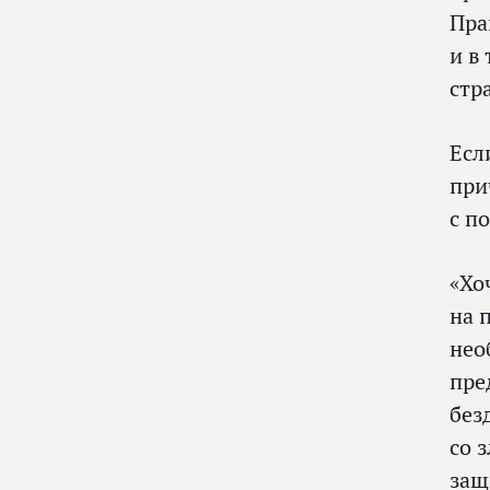
Пра
и в
стр
Есл
при
с п
«Хо
на 
нео
пре
без
со 
защ