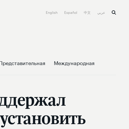
English
Español
中文
عربي
Представительная
Международная
оддержал
установить