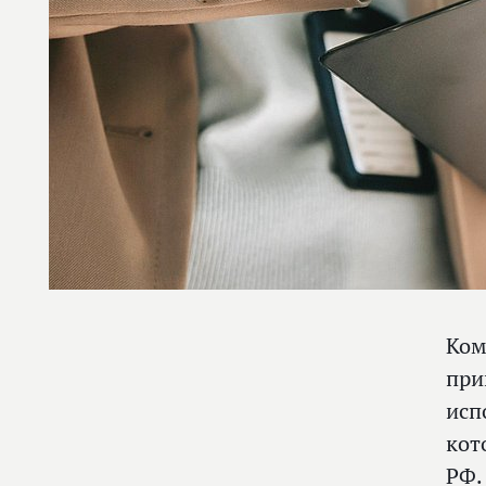
Ком
при
исп
кот
РФ.