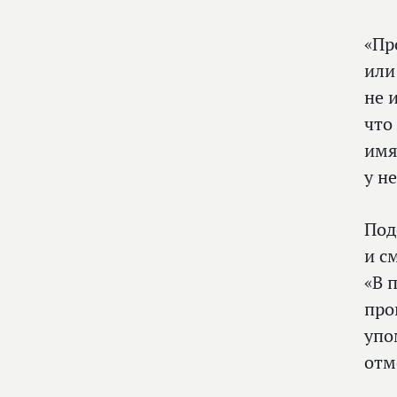
«Пр
или
не 
что
имя
у н
Под
и с
«В 
про
упо
отм