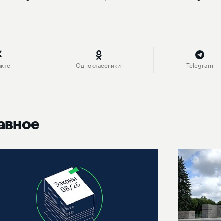
акте
Одноклассники
Telegram
авное