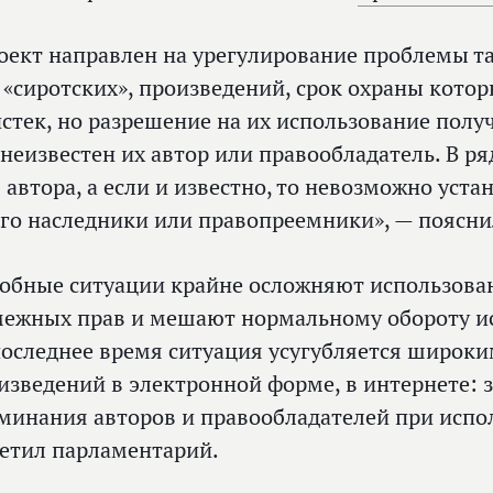
оект направлен на урегулирование проблемы т
 «сиротских», произведений, срок охраны кото
истек, но разрешение на их использование пол
 неизвестен их автор или правообладатель. В ря
 автора, а если и известно, то невозможно устан
его наследники или правопреемники», — поясн
обные ситуации крайне осложняют использован
межных прав и мешают нормальному обороту и
последнее время ситуация усугубляется широк
изведений в электронной форме, в интернете: 
минания авторов и правообладателей при испо
етил парламентарий.