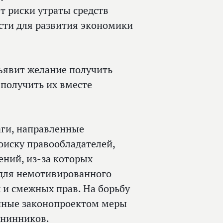
т риски утраты средств
сти для развития экономики
.
зъявит желание получить
получить их вместе
аги, направленные
оиску правообладателей,
ений, из‑за которых
для немотивированного
 и смежных прав. На борьбу
нные законопроектом меры
енинников.