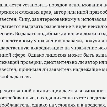
длагается установить порядок использования 
орских и смежных прав, автор или иной правоо
звестен. Лицу, заинтересованному в использов
длагается выдавать разрешение в виде неискл
ензии. Выдавать подобные лицензии должна од
коллективному управлению правами, получивш
ударственную аккредитацию на управление ис
анной сфере. Однако лицензия может быть выда
лежащей проверки, действительно ли автор или
звестен, принимал ли заявитель надлежащие м
вообладателя.
редитованной организации дается возможност
востребованные, находящихся на счете средства
вообладатель, однако на условиях и в пределах