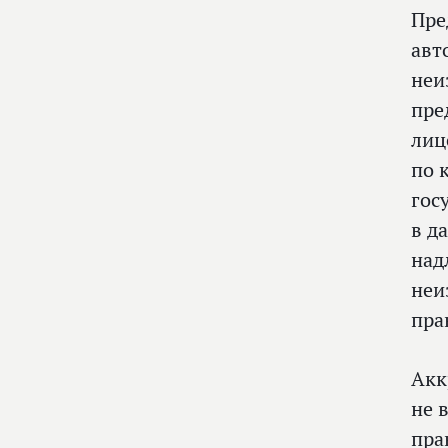
Пре
авт
неи
пре
лиц
по 
гос
в д
над
неи
пра
Акк
не 
пра