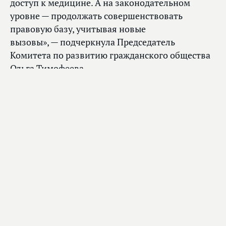
доступ к медицине. А на законодательном
уровне — продолжать совершенствовать
правовую базу, учитывая новые
вызовы», — подчеркнула Председатель
Комитета по развитию гражданского общества
Ольга Тимофеева.
Председатель Комитета проинформировала
правозащитников о том, что в Государственной
Думе готовится к принятию федеральный закон
о комплексной реабилитации и абилитации
инвалидов. Депутаты планируют также
заслушать специальный доклад федерального
Уполномоченного по правам человека Татьяны
Москальковой о защите прав граждан
с психическими расстройствами. Ранее
законодателями были приняты законы
о телемедицине, дистанционной продаже