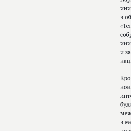
ини
в о
«Те
соб
ини
и з
нац
Кро
нов
инт
буд
меж
в м
под