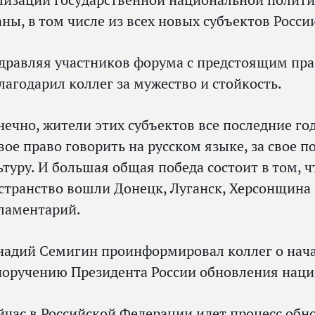
лизации государственной национальной полити
аны, в том числе из всех новых субъектов Росси
дравляя участников форума с предстоящим пр
лагодарил коллег за мужество и стойкость.
нечно, жители этих субъектов все последние го
свое право говорить на русском языке, за свое п
ьтуру. И большая общая победа состоит в том, ч
странство вошли Донецк, Луганск, Херсонщина 
ламентарий.
надий Семигин проинформировал коллег о нача
поручению Президента России обновления наци
йчас в Российской Федерации идет процесс об