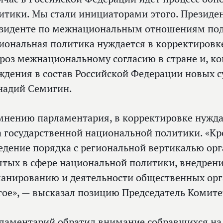
итики. Мы стали инициаторами этого. Президен
зиденте по межнациональным отношениям подд
иональная политика нуждается в корректировк
гроз межнациональному согласию в стране и, ко
ждения в состав Российской Федерации новых с
надий Семигин.
мнению парламентария, в корректировке нужд
а государственной национальной политики. «Кр
едение порядка с региональной вертикалью орг
ятых в сфере национальной политики, внедрен
ланированию и деятельности общественных орг
гое», — высказал позицию Председатель Комите
ламентарий обратил внимание собравшихся на