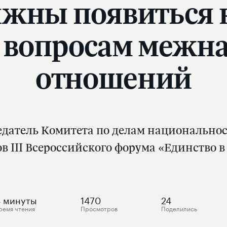
лжны появиться 
о вопросам межн
отношений
едатель Комитета по делам национальнос
в III Всероссийского форума «Единство в
4
минуты
1470
24
ремя чтения
Просмотров
Поделились