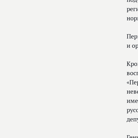
рег
нор
Пер
и о
Кро
вос
«Пе
нев
име
рус
деп
Ген