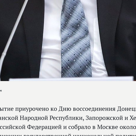
н
ытие приурочено ко Дню воссоединения Донец
анской Народной Республики, Запорожской и Х
оссийской Федерацией и собрало в Москве окол