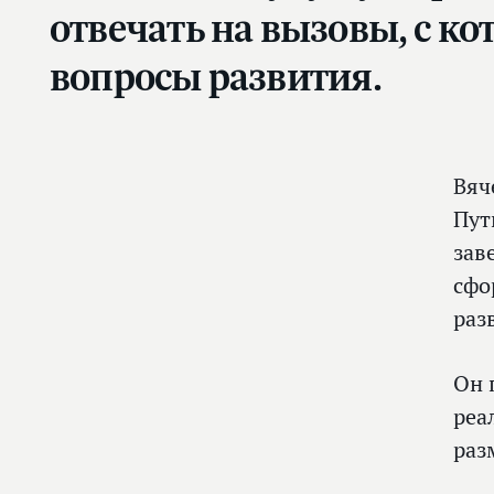
отвечать на вызовы, с к
вопросы развития.
Вяч
Пут
зав
сфо
раз
Он 
реа
раз