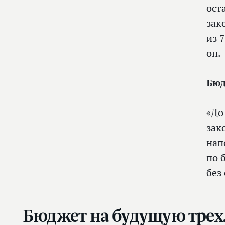
ост
зак
из 
он.
Бюд
«До
зак
нап
по 
без
Бюджет на будущую трехл