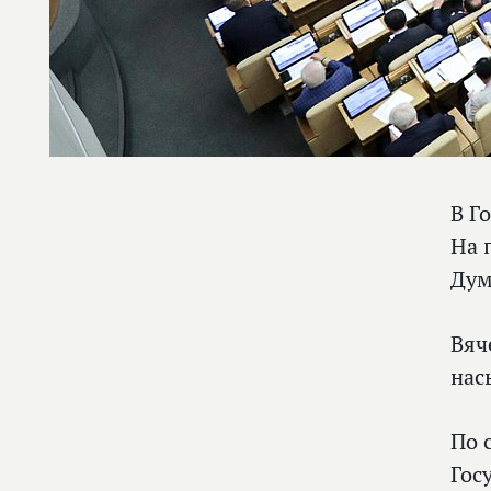
В Г
На 
Ду
Вяч
нас
По 
Гос