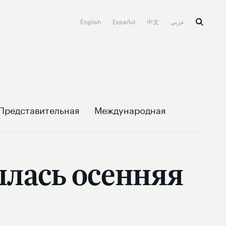
English
Español
中文
عربي
Представительная
Международная
ылась осенняя