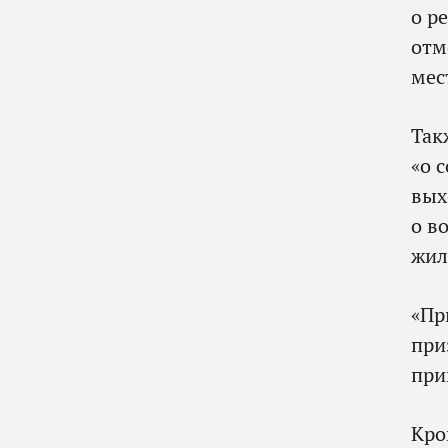
о р
отм
мес
Так
«о 
вых
о в
жил
«Пр
при
при
Кро