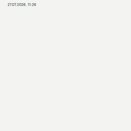
27.07.2026, 11:26
ГОСУДАРСТВЕННАЯ
ДУМА
Новости
Структура
Фото и видео
Контакты
Сервисы